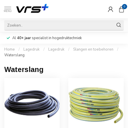
0
MENU
Al
40+ jaar
specialist in hogedruktechniek
Home
/
Lagedruk
/
Lagedruk
/
Slangen en toebehoren
/
Waterslang
Waterslang