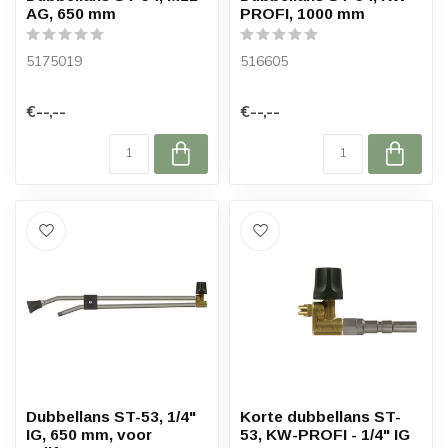
AG, 650 mm
PROFI, 1000 mm
5175019
516605
€--,--
€--,--
Dubbellans ST-53, 1/4"
Korte dubbellans ST-
IG, 650 mm, voor
53, KW-PROFI - 1/4" IG