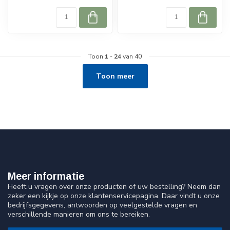
Toon
1
-
24
van 40
Toon meer
Meer informatie
Heeft u vragen over onze producten of uw bestelling? Neem dan
zeker een kijkje op onze klantenservicepagina. Daar vindt u onze
bedrijfsgegevens, antwoorden op veelgestelde vragen en
verschillende manieren om ons te bereiken.