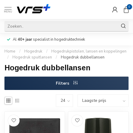
0
MENU
Al
40+ jaar
specialist in hogedruktechniek
Home
/
Hogedruk
/
Hogedrukpistolen, lansen en koppelingen
/
Hogedruk spuitlansen
/
Hogedruk dubbellansen
Hogedruk dubbellansen
Filters