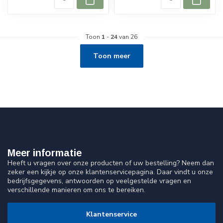
Toon
1
-
24
van 26
Toon meer
Meer informatie
Heeft u vragen over onze producten of uw bestelling? Neem dan
zeker een kijkje op onze klantenservicepagina. Daar vindt u onze
bedrijfsgegevens, antwoorden op veelgestelde vragen en
verschillende manieren om ons te bereiken.
Klantenservice