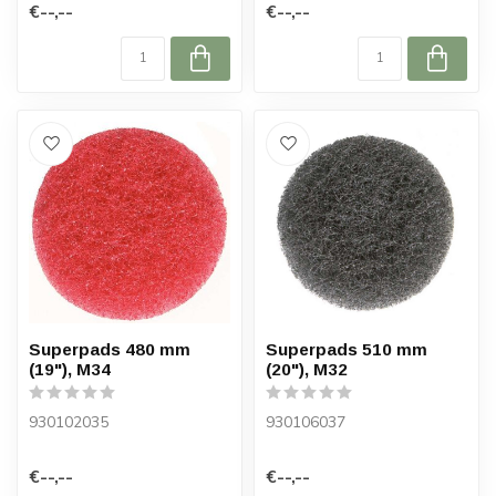
€--,--
€--,--
Superpads 480 mm
Superpads 510 mm
(19"), M34
(20"), M32
930102035
930106037
€--,--
€--,--