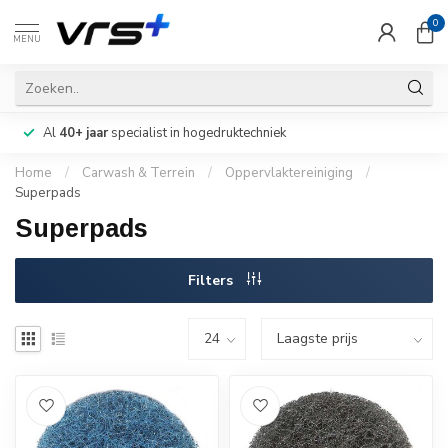
0
MENU
Al
40+ jaar
specialist in hogedruktechniek
Home
/
Carwash & Terrein
/
Oppervlaktereiniging
/
Superpads
Superpads
Filters