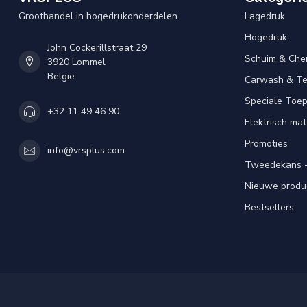
Groothandel in hogedrukonderdelen
Lagedruk
Hogedruk
John Cockerillstraat 29
Schuim & Che
3920 Lommel
België
Carwash & Te
Speciale Toe
+32 11 49 46 90
Elektrisch mat
Promoties
info@vrsplus.com
Tweedekans -
Nieuwe produ
Bestsellers