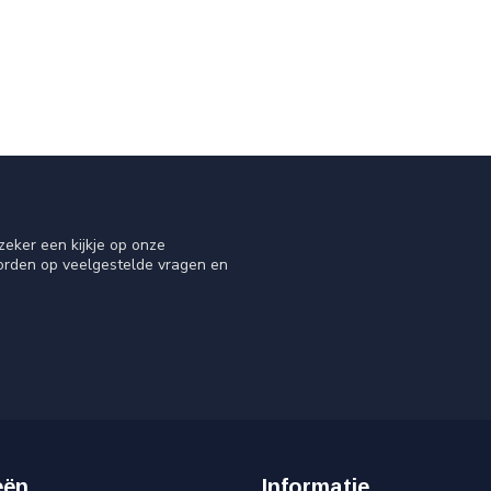
eker een kijkje op onze
oorden op veelgestelde vragen en
eën
Informatie