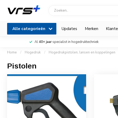
Alle categorieën
Updates
Merken
Klante
Al
40+ jaar
specialist in hogedruktechniek
Home
/
Hogedruk
/
Hogedrukpistolen, lansen en koppelingen
Pistolen