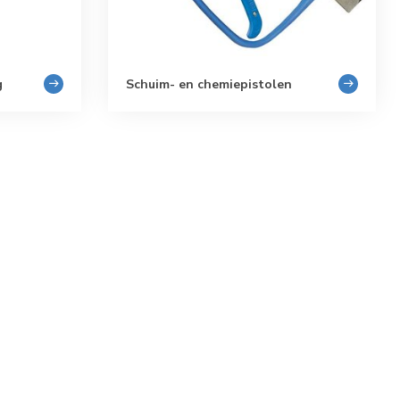
g
Schuim- en chemiepistolen