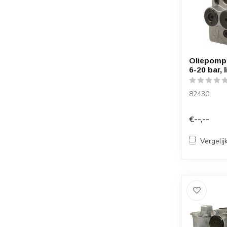
Oliepomp
6-20 bar, 
82430
€--,--
Vergelij