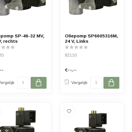
epomp SP-46-32 MV,
Oliepomp SP6605316M,
V, rechts
24 V, Links
20
82110
--
€--,--
Vergelijk
Vergelijk