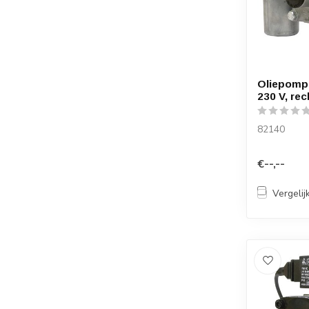
Oliepomp
230 V, rec
82140
€--,--
Vergelij