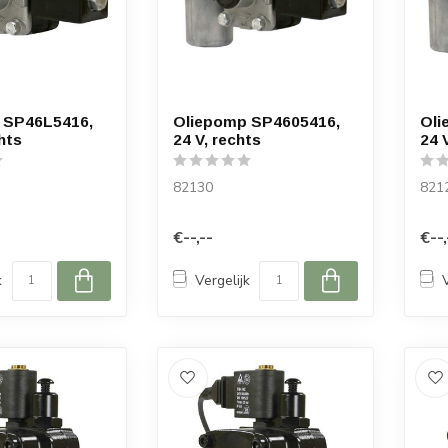
 SP46L5416,
Oliepomp SP4605416,
Oli
hts
24 V, rechts
24 
82130
821
€--,--
€--,
k
Vergelijk