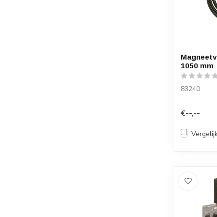
Magneetve
1050 mm
83240
€--,--
Vergelij