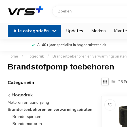
Alle categorieën
Updates
Merken
Klante
Al
40+ jaar
specialist in hogedruktechniek
Home
/
Hogedruk
/
Brandertoebehoren en verwarmingspiralen
Brandstofpomp toebehoren
25
P
Categorieën
Hogedruk
Motoren en aandrijving
Brandertoebehoren en verwarmingspiralen
Branderspiralen
Brandermotoren