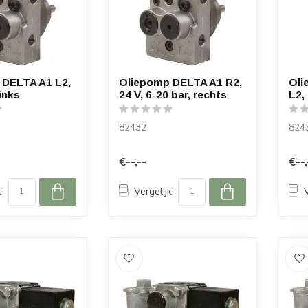
 DELTA A1 L2,
Oliepomp DELTA A1 R2,
Oli
links
24 V, 6-20 bar, rechts
L2, 
82432
824
€--,--
€--,
k
Vergelijk