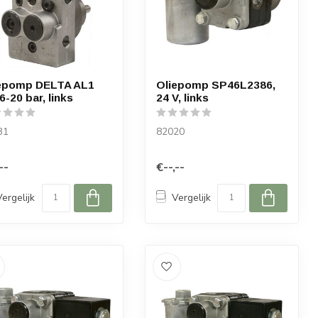
epomp DELTA AL1
Oliepomp SP46L2386,
6-20 bar, links
24 V, links
31
82020
--
€--,--
Vergelijk
Vergelijk