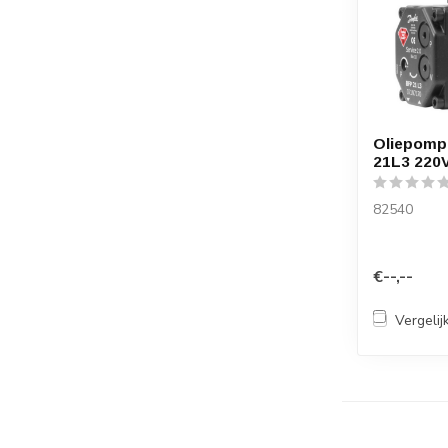
Oliepomp
21L3 220
82540
€--,--
Vergelij