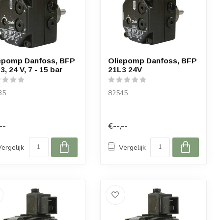
epomp Danfoss, BFP
Oliepomp Danfoss, BFP
3, 24 V, 7 - 15 bar
21L3 24V
35
82545
--
€--,--
Vergelijk
Vergelijk