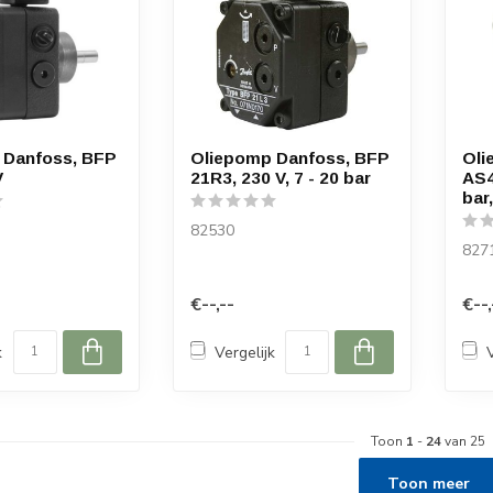
 Danfoss, BFP
Oliepomp Danfoss, BFP
Oli
V
21R3, 230 V, 7 - 20 bar
AS4
bar,
82530
827
€--,--
€--,
k
Vergelijk
Toon
1
-
24
van 25
Toon meer