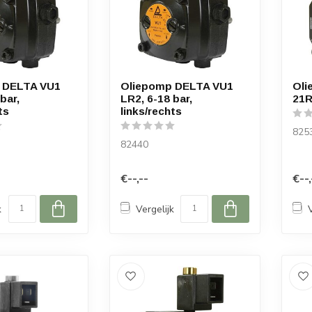
 DELTA VU1
Oliepomp DELTA VU1
Oli
bar,
LR2, 6-18 bar,
21R
ts
links/rechts
825
82440
€--,--
€--,
k
Vergelijk