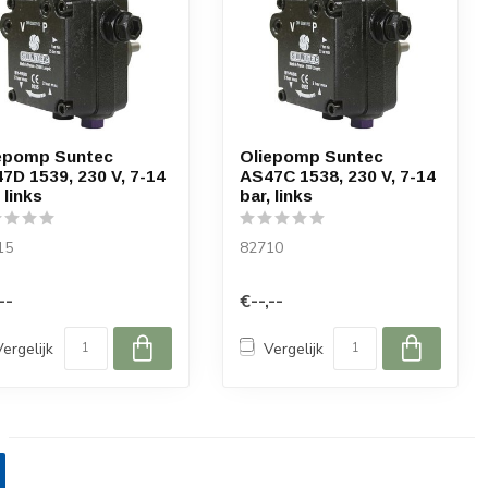
epomp Suntec
Oliepomp Suntec
7D 1539, 230 V, 7-14
AS47C 1538, 230 V, 7-14
 links
bar, links
15
82710
--
€--,--
Vergelijk
Vergelijk