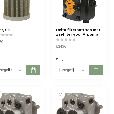
er, SP
Delta filterpatroon met
zeefilter voor A-pomp
50
82496
--
€--,--
Vergelijk
Vergelijk