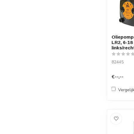
Oliepomp
LR2, 6-18 
links/rech
82445
€--,--
Vergelij