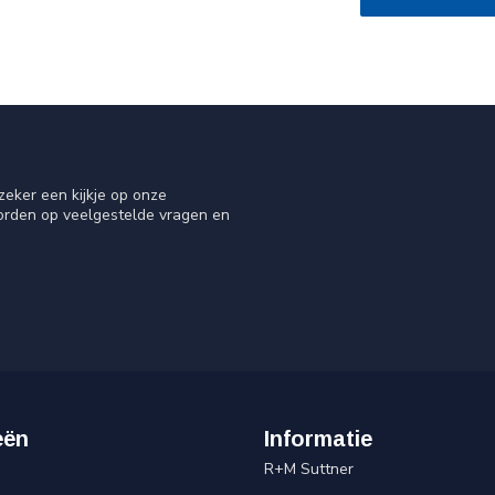
eker een kijkje op onze
oorden op veelgestelde vragen en
eën
Informatie
R+M Suttner