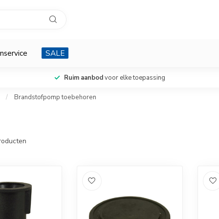
nservice
SALE
Ruim aanbod
voor elke toepassing
/
Brandstofpomp toebehoren
roducten