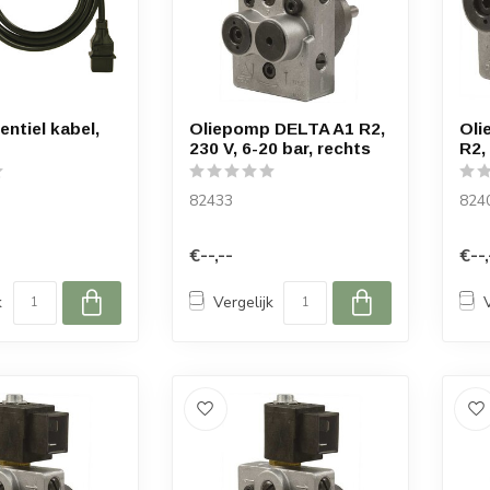
ntiel kabel,
Oliepomp DELTA A1 R2,
Oli
230 V, 6-20 bar, rechts
R2,
82433
824
€--,--
€--,
k
Vergelijk