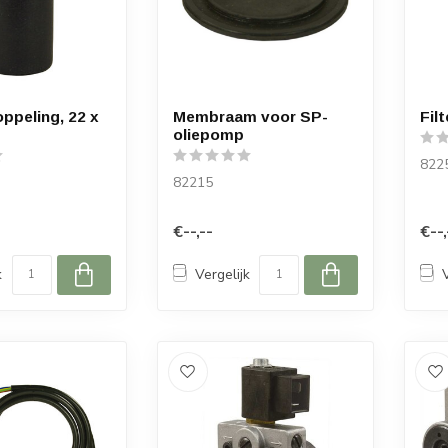
ppeling, 22 x
Membraam voor SP-
Filt
oliepomp
822
82215
€--,--
€--,
k
Vergelijk