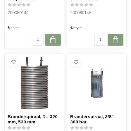
200080144
200080146
€--,--
€--,--
Branderspiraal, D= 320
Branderspiraal, 3/8",
mm, 530 mm
300 bar