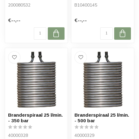
200080532
B10400145
€--,--
€--,--
Branderspiraal 25 l/min.
Branderspiraal 25 l/min.
- 350 bar
- 500 bar
40000328
40000329