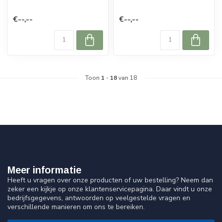
€--,--
€--,--
Toon
1
-
18
van 18
Meer informatie
Heeft u vragen over onze producten of uw bestelling? Neem dan
zeker een kijkje op onze klantenservicepagina. Daar vindt u onze
bedrijfsgegevens, antwoorden op veelgestelde vragen en
verschillende manieren om ons te bereiken.