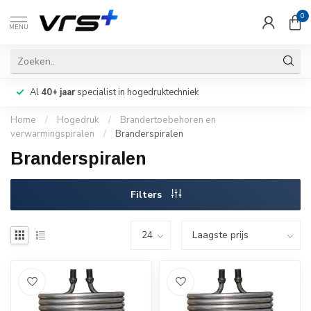
0
MENU
Al
40+ jaar
specialist in hogedruktechniek
Home
/
Hogedruk
/
Brandertoebehoren en
verwarmingspiralen
/
Branderspiralen
Branderspiralen
Filters