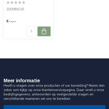
200080126
€--,--
Meer informatie
Heeft u vragen over onze producten of uw bestelling? Neem dan
zeker een kijkje op onze klantenservicepagina. Daar vindt u onze
bedrijfsgegevens, antwoorden op veelgestelde vragen en
verschillende manieren om ons te bereiken.