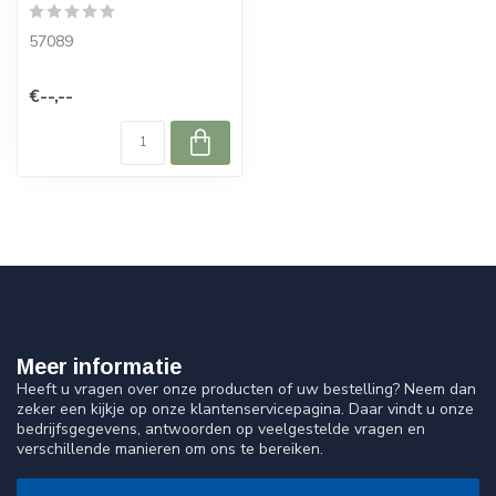
57089
€--,--
Meer informatie
Heeft u vragen over onze producten of uw bestelling? Neem dan
zeker een kijkje op onze klantenservicepagina. Daar vindt u onze
bedrijfsgegevens, antwoorden op veelgestelde vragen en
verschillende manieren om ons te bereiken.