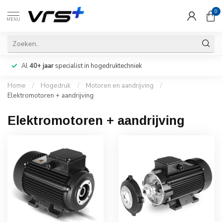
0
MENU
Al
40+ jaar
specialist in hogedruktechniek
Home
/
Hogedruk
/
Motoren en aandrijving
/
Elektromotoren + aandrijving
Elektromotoren + aandrijving