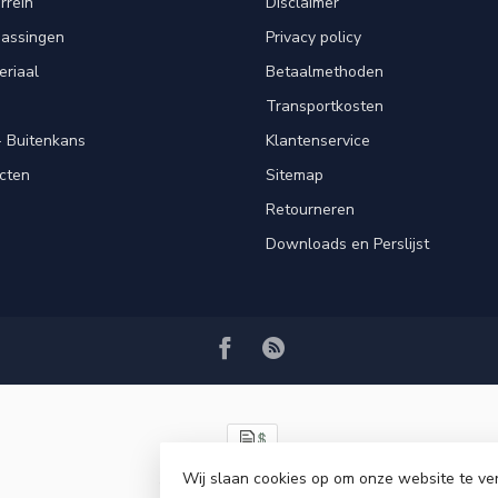
rrein
Disclaimer
passingen
Privacy policy
eriaal
Betaalmethoden
Transportkosten
 Buitenkans
Klantenservice
cten
Sitemap
Retourneren
Downloads en Perslijst
Wij slaan cookies op om onze website te ve
© Copyright 2026 VRSPLUS