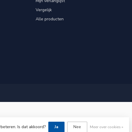
Mijn verlanglijst
Vergelijk
Alle producten
rbeteren. Is dat akkoord?
Ja
Nee
Meer over cookies »