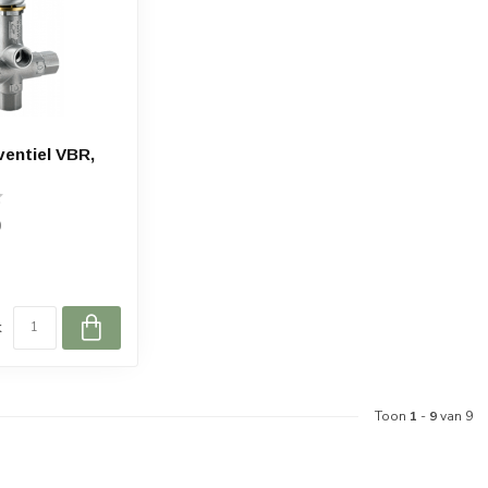
entiel VBR,
0
k
Toon
1
-
9
van 9