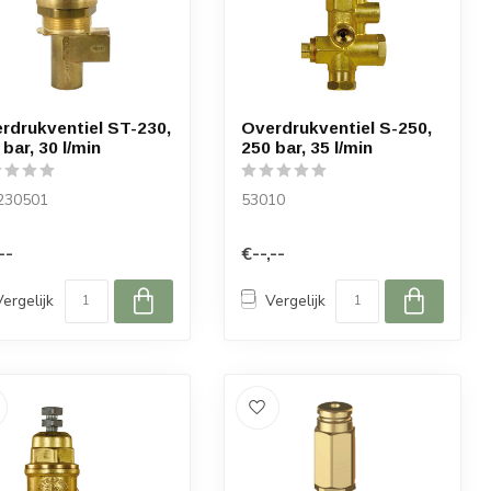
rdrukventiel ST-230,
Overdrukventiel S-250,
 bar, 30 l/min
250 bar, 35 l/min
230501
53010
--
€--,--
Vergelijk
Vergelijk