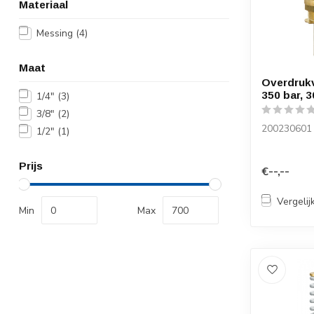
Materiaal
Messing
(4)
Maat
Overdrukv
350 bar, 3
1/4"
(3)
3/8"
(2)
200230601
1/2"
(1)
Prijs
€--,--
Vergelij
Min
Max