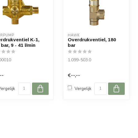
ERPUMP
HAWK
rdrukventiel K-1,
Overdrukventiel, 180
bar, 9 - 41 l/min
bar
00010
1.099-503.0
--
€--,--
Vergelijk
Vergelijk