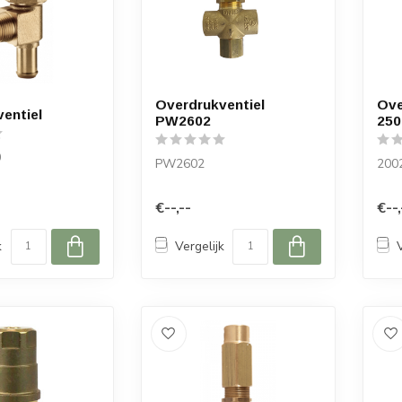
Overdrukventiel
Ove
entiel
PW2602
250
0
PW2602
200
€--,--
€--,
k
Vergelijk