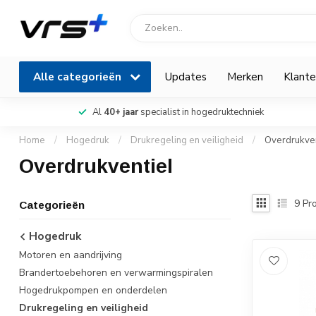
Alle categorieën
Updates
Merken
Klante
Al
40+ jaar
specialist in hogedruktechniek
Home
/
Hogedruk
/
Drukregeling en veiligheid
/
Overdrukven
Overdrukventiel
9
Pro
Categorieën
Hogedruk
Motoren en aandrijving
Brandertoebehoren en verwarmingspiralen
Hogedrukpompen en onderdelen
Drukregeling en veiligheid