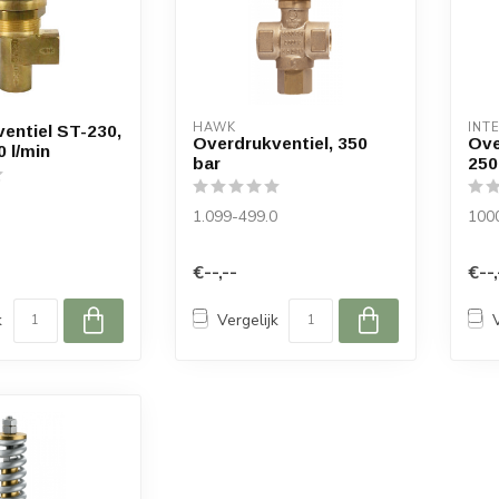
HAWK
INT
entiel ST-230,
Overdrukventiel, 350
Ove
0 l/min
bar
250 
1.099-499.0
100
€--,--
€--,
k
Vergelijk