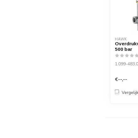
HAWK
Overdrukv
500 bar
1.099-483.
€--,--
Vergelij