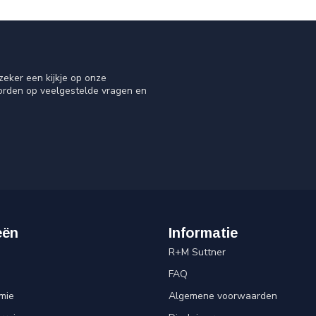
eker een kijkje op onze
oorden op veelgestelde vragen en
eën
Informatie
R+M Suttner
FAQ
mie
Algemene voorwaarden