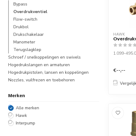
Bypass
Overdrukventiel
Flow-switch
Drukbol
Drukschakelaar
HAWK
Overdrukv
Manometer
Terugslagklep
1.099-495.
Schroef / snelkoppelingen en swivels
Hogedrukslangen en armaturen
€--,--
Hogedrukpistolen, lansen en koppelingen
Nozzles, vuilfrezen en toebehoren
Vergelij
Merken
Alle merken
Hawk
Interpump