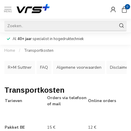
0
MENU
Al
40+ jaar
specialist in hogedruktechniek
Home
/
Transportkosten
R+M Suttner
FAQ
Algemene voorwaarden
Disclaimer
Transportkosten
Orders via telefoon
Tarieven
Online orders
of mail
Pakket BE
15 €
12 €