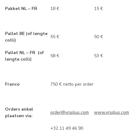
Pakket NL – FR
18 €
15 €
Pallet BE (of lengte
55 €
50 €
colli)
Pallet NL – FR (of
58 €
53 €
lengte colli)
Franco
750 € netto per order
Orders enkel
order@vrsplus.com
www.vrsplus.com
plaatsen via:
+32 11 49 46 90