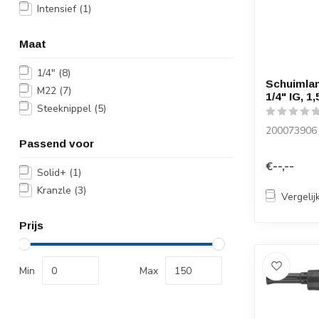
Intensief
(1)
Maat
1/4"
(8)
Schuimlan
M22
(7)
1/4" IG, 1,
Steeknippel
(5)
200073906
Passend voor
€--,--
Solid+
(1)
Kranzle
(3)
Vergelij
Prijs
Min
Max