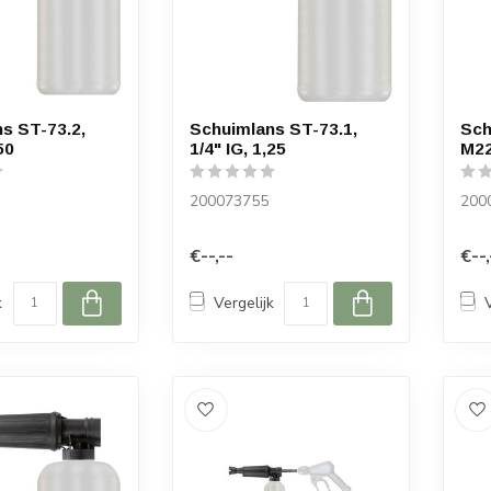
s ST-73.2,
Schuimlans ST-73.1,
Sch
50
1/4" IG, 1,25
M22
200073755
200
€--,--
€--,
k
Vergelijk