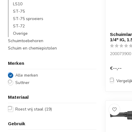
LS10
ST-75
ST-75 sproeiers
ST-72
Overige
Schuimlan
1/4" IG, 1.
Schuimtoebehoren
Schuim en chemiepistolen
200073900
Merken
€--,--
Alle merken
Vergelij
Suttner
Materiaal
Roest vrij staal
(19)
Gebruik