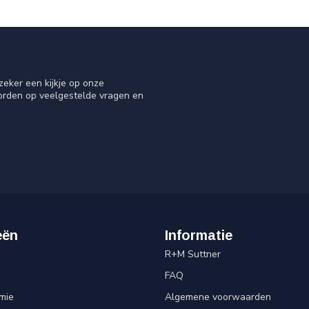
eker een kijkje op onze
oorden op veelgestelde vragen en
eën
Informatie
R+M Suttner
FAQ
mie
Algemene voorwaarden