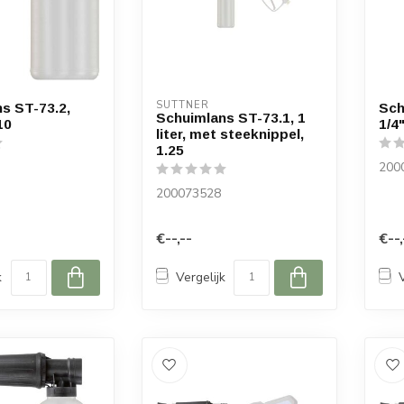
SUTTNER
s ST-73.2,
Sch
Schuimlans ST-73.1, 1
10
1/4"
liter, met steeknippel,
1.25
200
200073528
€--,--
€--,
k
Vergelijk