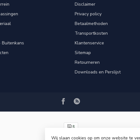
rrein
Disclaimer
passingen
Privacy policy
eriaal
Betaalmethoden
Transportkosten
 Buitenkans
Klantenservice
cten
Sitemap
Retourneren
Downloads en Perslijst
Wij slaan cookies op om onze website te ve
© Copyright 2026 VRSPLUS