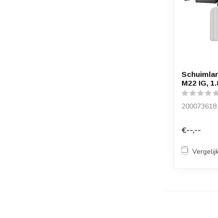
Schuimlan
M22 IG, 1.
200073618
€--,--
Vergelij