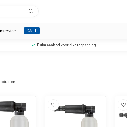
nservice
SALE
Ruim aanbod
voor elke toepassing
roducten