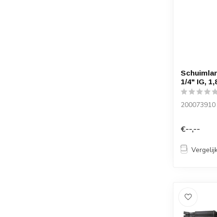
Schuimlan
1/4" IG, 1,
200073910
€--,--
Vergelij