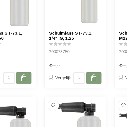
s ST-73.1,
Schuimlans ST-73.1,
Sch
50
1/4" IG, 1.25
M22
200073750
200
€--,--
€--,
k
Vergelijk