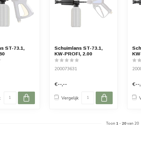
s ST-73.1,
Schuimlans ST-73.1,
Sch
80
KW-PROFI, 2.00
KW-
200073631
200
€--,--
€--,
k
Vergelijk
Toon
1
-
20
van 20