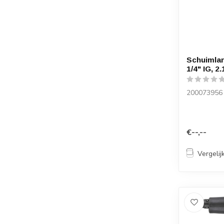
Schuimlan
1/4" IG, 2.
200073956
€--,--
Vergelij