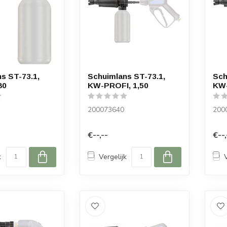
s ST-73.1,
Schuimlans ST-73.1,
Sch
80
KW-PROFI, 1,50
KW-
200073640
200
€--,--
€--,
k
Vergelijk