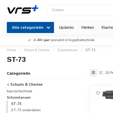
Alle categorieën
Updates
Merken
Klante
Al
40+ jaar
specialist in hogedruktechniek
Home
/
Schuim & Chemie
/
Schuimlansen
/
ST-73
ST-73
20
P
Categorieën
Schuim & Chemie
Injectortechniek
Schuimlansen
ST-73
ST-73 onderdelen