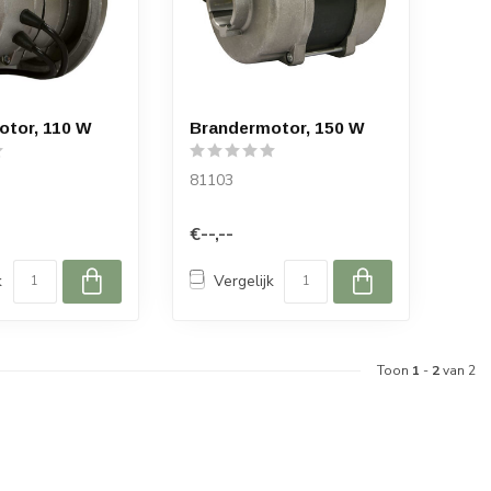
otor, 110 W
Brandermotor, 150 W
81103
€--,--
k
Vergelijk
Toon
1
-
2
van 2