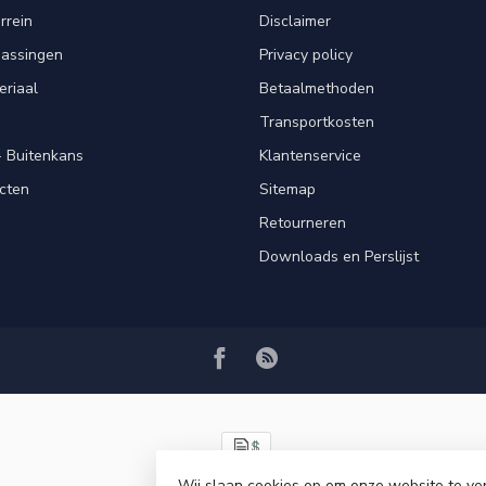
rrein
Disclaimer
passingen
Privacy policy
eriaal
Betaalmethoden
Transportkosten
 Buitenkans
Klantenservice
cten
Sitemap
Retourneren
Downloads en Perslijst
Wij slaan cookies op om onze website te ve