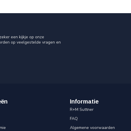
eker een kijkje op onze
oorden op veelgestelde vragen en
eën
Informatie
R+M Suttner
FAQ
mie
Algemene voorwaarden