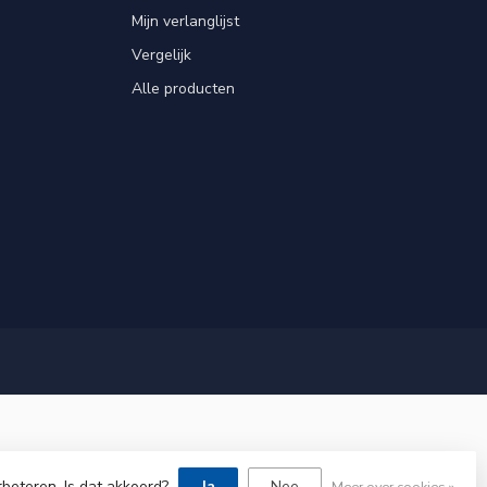
Mijn verlanglijst
Vergelijk
Alle producten
rbeteren. Is dat akkoord?
Ja
Nee
Meer over cookies »