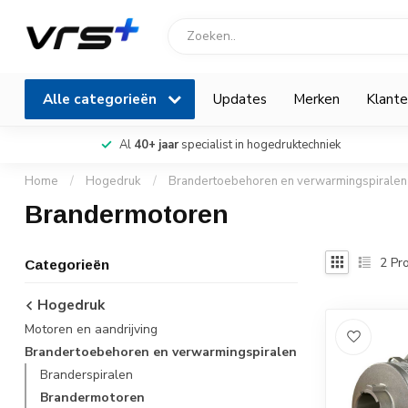
Alle categorieën
Updates
Merken
Klante
Al
40+ jaar
specialist in hogedruktechniek
Home
/
Hogedruk
/
Brandertoebehoren en verwarmingspiralen
Brandermotoren
2
Pro
Categorieën
Hogedruk
Motoren en aandrijving
Brandertoebehoren en verwarmingspiralen
Branderspiralen
Brandermotoren