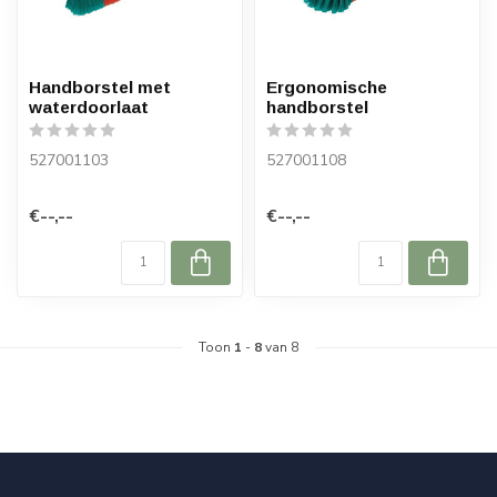
Handborstel met
Ergonomische
waterdoorlaat
handborstel
527001103
527001108
€--,--
€--,--
Toon
1
-
8
van 8