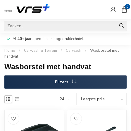
0
MENU
Al
40+ jaar
specialist in hogedruktechniek
Home
/
Carwash & Terrein
/
Carwash
/
Wasborstel met
handvat
Wasborstel met handvat
Filters