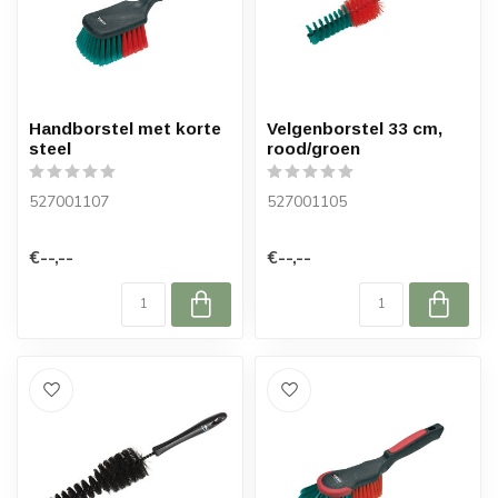
Handborstel met korte
Velgenborstel 33 cm,
steel
rood/groen
527001107
527001105
€--,--
€--,--