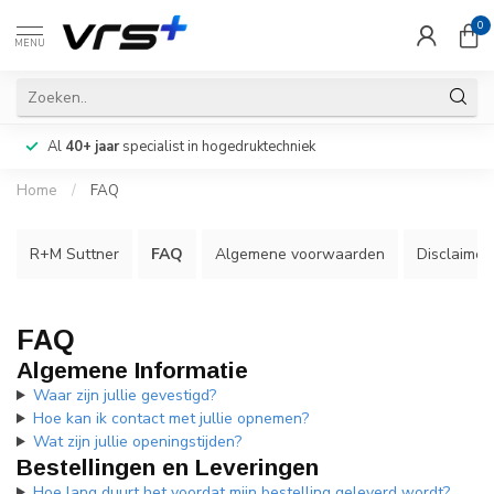
0
MENU
Al
40+ jaar
specialist in hogedruktechniek
Home
/
FAQ
R+M Suttner
FAQ
Algemene voorwaarden
Disclaimer
FAQ
Algemene Informatie
Waar zijn jullie gevestigd?
Hoe kan ik contact met jullie opnemen?
Wat zijn jullie openingstijden?
Bestellingen en Leveringen
Hoe lang duurt het voordat mijn bestelling geleverd wordt?