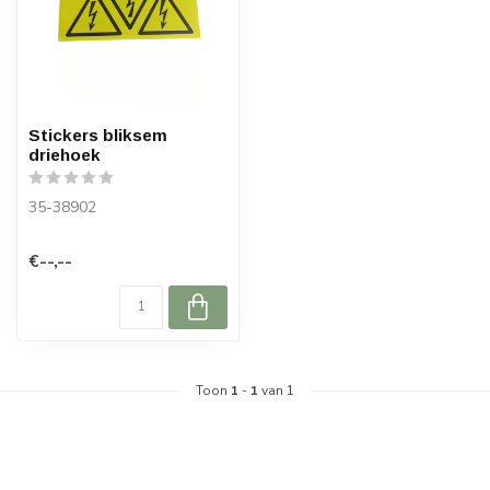
Stickers bliksem
driehoek
35-38902
€--,--
Toon
1
-
1
van 1