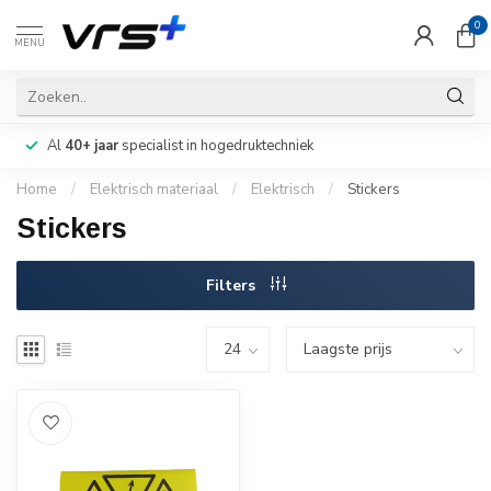
0
MENU
Al
40+ jaar
specialist in hogedruktechniek
Home
/
Elektrisch materiaal
/
Elektrisch
/
Stickers
Stickers
Filters