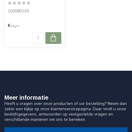
200080145
€--,--
Meer informatie
Heeft u vragen over onze producten of uw bestelling? Neem dan
zeker een kijkje op onze klantenservicepagina. Daar vindt u onze
bedrijfsgegevens, antwoorden op veelgestelde vragen en
verschillende manieren om ons te bereiken.