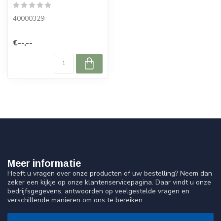
40000329
€--,--
Meer informatie
Heeft u vragen over onze producten of uw bestelling? Neem dan
zeker een kijkje op onze klantenservicepagina. Daar vindt u onze
bedrijfsgegevens, antwoorden op veelgestelde vragen en
verschillende manieren om ons te bereiken.