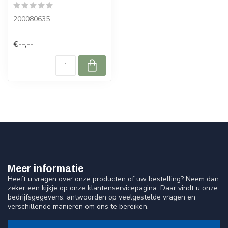
200080635
€--,--
Meer informatie
Heeft u vragen over onze producten of uw bestelling? Neem dan
zeker een kijkje op onze klantenservicepagina. Daar vindt u onze
bedrijfsgegevens, antwoorden op veelgestelde vragen en
verschillende manieren om ons te bereiken.