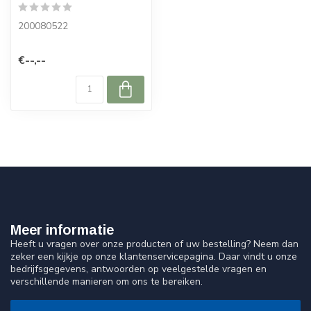
200080522
€--,--
Meer informatie
Heeft u vragen over onze producten of uw bestelling? Neem dan
zeker een kijkje op onze klantenservicepagina. Daar vindt u onze
bedrijfsgegevens, antwoorden op veelgestelde vragen en
verschillende manieren om ons te bereiken.