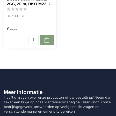
2SC, 20 m, DKO M22 IG
347100520
€--,--
Meer informatie
Heeft u vragen over onze producten of uw bestelling? Neem dan
zeker een kijkje op onze klantenservicepagina. Daar vindt u onze
bedrijfsgegevens, antwoorden op veelgestelde vragen en
verschillende manieren om ons te bereiken.