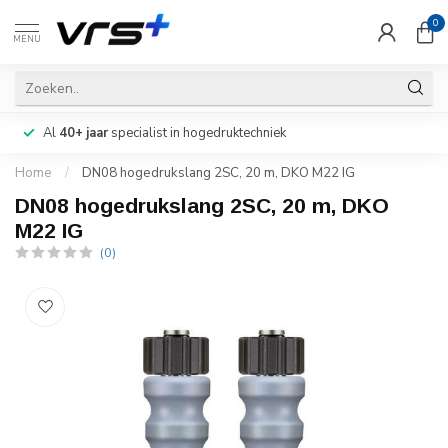
0
MENU
Al
40+ jaar
specialist in hogedruktechniek
Home
/
DN08 hogedrukslang 2SC, 20 m, DKO M22 IG
DN08 hogedrukslang 2SC, 20 m, DKO
M22 IG
(0)