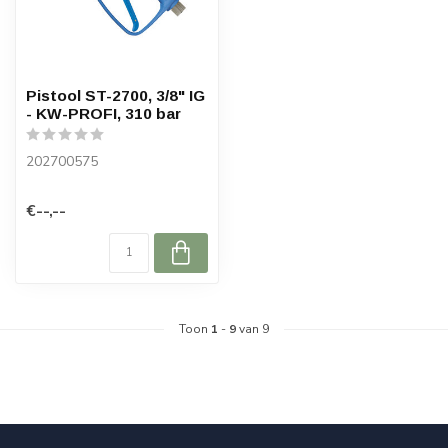
Pistool ST-2700, 3/8" IG
- KW-PROFI, 310 bar
202700575
€--,--
Toon
1
-
9
van 9