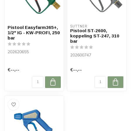
SUTTNER
Pistool Easyfarm365+,
Pistool ST-2600,
1/2" IG - KW-PROFI, 250
koppeling ST-247, 310
bar
bar
202620655
202600747
€--,--
€--,--