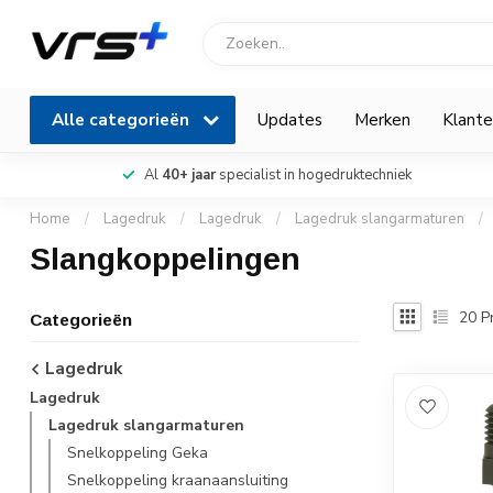
Alle categorieën
Updates
Merken
Klante
Al
40+ jaar
specialist in hogedruktechniek
Home
/
Lagedruk
/
Lagedruk
/
Lagedruk slangarmaturen
/
Slangkoppelingen
20
P
Categorieën
Lagedruk
Lagedruk
Lagedruk slangarmaturen
Snelkoppeling Geka
Snelkoppeling kraanaansluiting