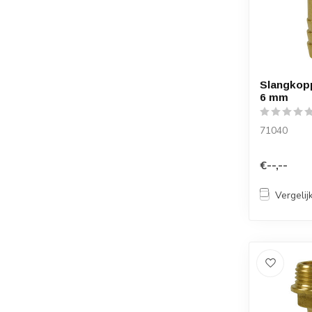
Slangkopp
6 mm
71040
€--,--
Vergelij