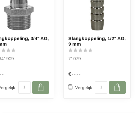
ngkoppeling, 3/4" AG,
Slangkoppeling, 1/2" AG,
 mm
9 mm
341909
71079
--
€--,--
Vergelijk
Vergelijk