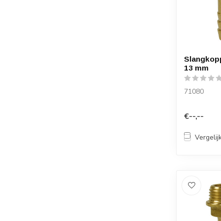
Slangkopp
13 mm
71080
€--,--
Vergelij