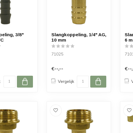
eling, 3/8"
Slangkoppeling, 1/4" AG,
Sla
VC
10 mm
6 
71025
710
€--,--
€--,
k
Vergelijk