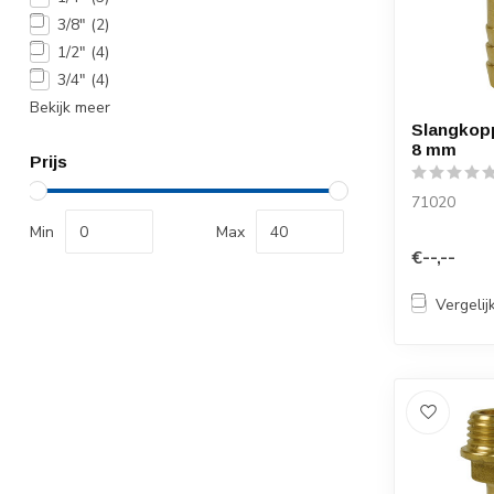
3/8"
(2)
1/2"
(4)
3/4"
(4)
Bekijk meer
Slangkopp
8 mm
Prijs
71020
Min
Max
€--,--
Vergelij