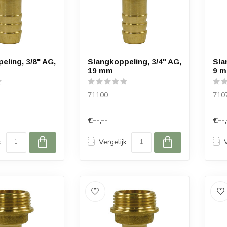
eling, 3/8" AG,
Slangkoppeling, 3/4" AG,
Sla
19 mm
9 
71100
710
€--,--
€--,
k
Vergelijk