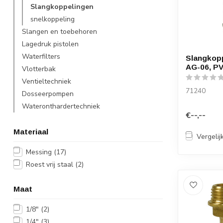
Slangkoppelingen
snelkoppeling
Slangen en toebehoren
Lagedruk pistolen
Waterfilters
Slangkopp
AG-06, P
Vlotterbak
Ventieltechniek
71240
Dosseerpompen
Wateronthardertechniek
€--,--
Materiaal
Vergelij
Messing
(17)
Roest vrij staal
(2)
Maat
1/8"
(2)
1/4"
(3)