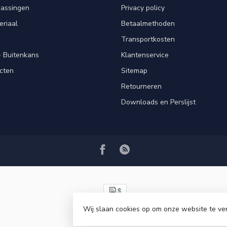
passingen
Privacy policy
eriaal
Betaalmethoden
Transportkosten
 Buitenkans
Klantenservice
cten
Sitemap
Retourneren
Downloads en Perslijst
Wij slaan cookies op om onze website te ve
© Copyright 2026 VRSPLUS