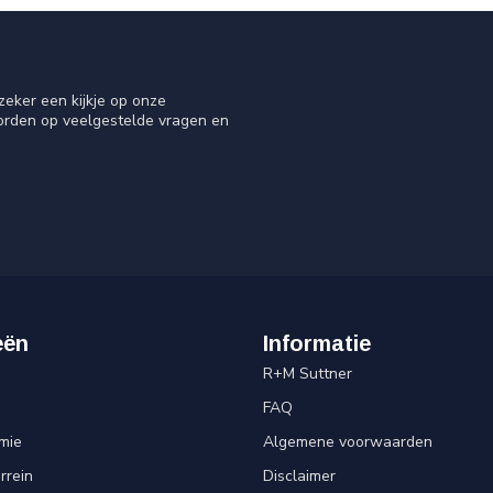
eker een kijkje op onze
oorden op veelgestelde vragen en
eën
Informatie
R+M Suttner
FAQ
mie
Algemene voorwaarden
rrein
Disclaimer