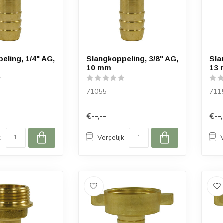
eling, 1/4" AG,
Slangkoppeling, 3/8" AG,
Sla
10 mm
13
71055
711
€--,--
€--,
k
Vergelijk