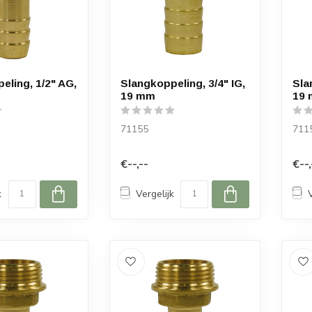
eling, 1/2" AG,
Slangkoppeling, 3/4" IG,
Sla
19 mm
19
71155
711
€--,--
€--,
k
Vergelijk