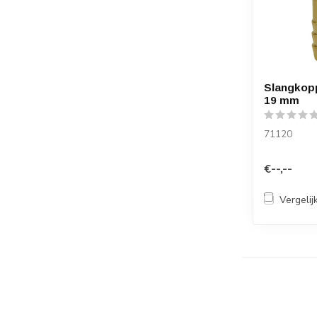
Slangkopp
19 mm
71120
€--,--
Vergelij