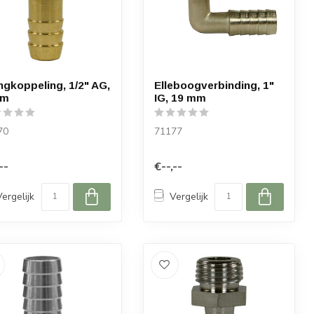
ngkoppeling, 1/2" AG,
Elleboogverbinding, 1"
mm
IG, 19 mm
70
71177
--
€--,--
Vergelijk
Vergelijk