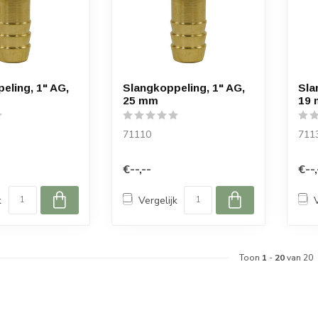
eling, 1" AG,
Slangkoppeling, 1" AG,
Sla
25 mm
19
71110
711
€--,--
€--,
k
Vergelijk
Toon
1
-
20
van 20