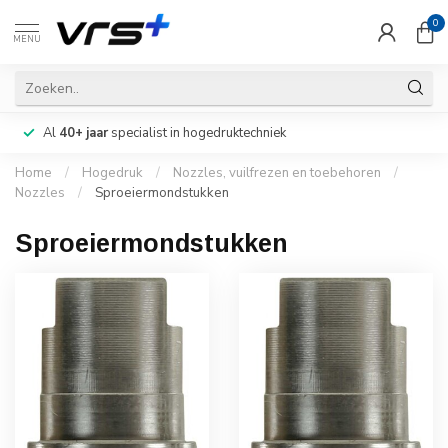
0
MENU
Al
40+ jaar
specialist in hogedruktechniek
Home
/
Hogedruk
/
Nozzles, vuilfrezen en toebehoren
/
Nozzles
/
Sproeiermondstukken
Sproeiermondstukken