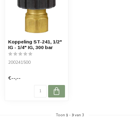
Koppeling ST-241, 1/2"
IG - 1/4" IG, 300 bar
200241500
€--,--
Toon
1
-
3
van 3