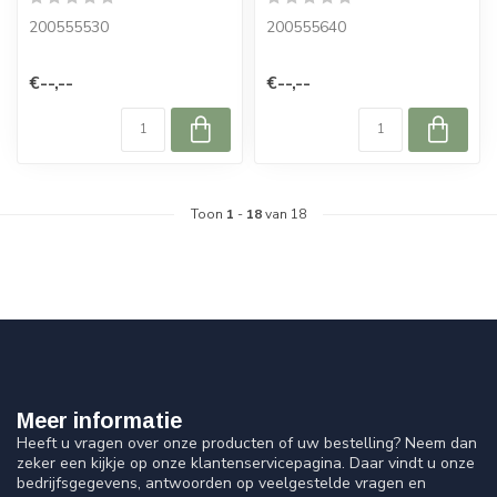
200555530
200555640
€--,--
€--,--
Toon
1
-
18
van 18
Meer informatie
Heeft u vragen over onze producten of uw bestelling? Neem dan
zeker een kijkje op onze klantenservicepagina. Daar vindt u onze
bedrijfsgegevens, antwoorden op veelgestelde vragen en