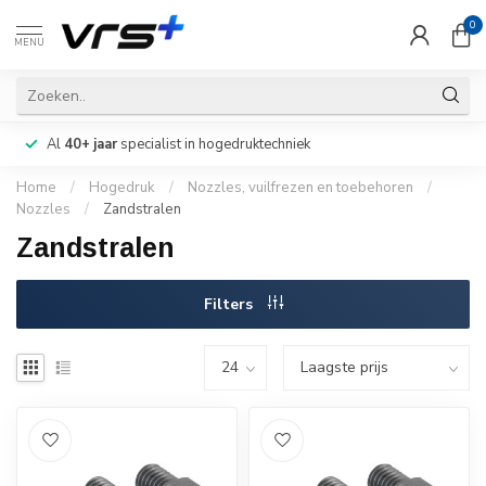
0
MENU
Al
40+ jaar
specialist in hogedruktechniek
Home
/
Hogedruk
/
Nozzles, vuilfrezen en toebehoren
/
Nozzles
/
Zandstralen
Zandstralen
Filters