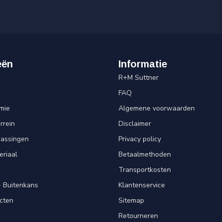
eën
Informatie
R+M Suttner
FAQ
mie
Algemene voorwaarden
rrein
Disclaimer
passingen
Privacy policy
eriaal
Betaalmethoden
Transportkosten
 Buitenkans
Klantenservice
cten
Sitemap
Retourneren