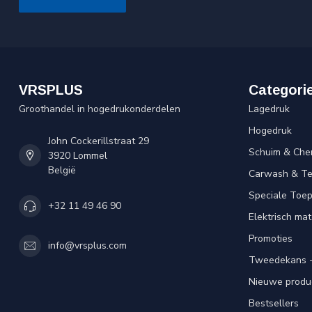
VRSPLUS
Categori
Groothandel in hogedrukonderdelen
Lagedruk
Hogedruk
John Cockerillstraat 29
Schuim & Che
3920 Lommel
België
Carwash & Te
Speciale Toe
+32 11 49 46 90
Elektrisch mat
Promoties
info@vrsplus.com
Tweedekans -
Nieuwe produ
Bestsellers