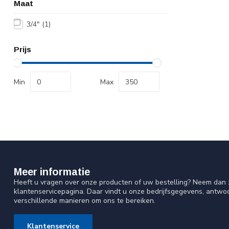
Maat
3/4"
(1)
Prijs
Min
Max
Meer informatie
Heeft u vragen over onze producten of uw bestelling? Neem dan z
klantenservicepagina. Daar vindt u onze bedrijfsgegevens, antw
verschillende manieren om ons te bereiken.
Klantenservice