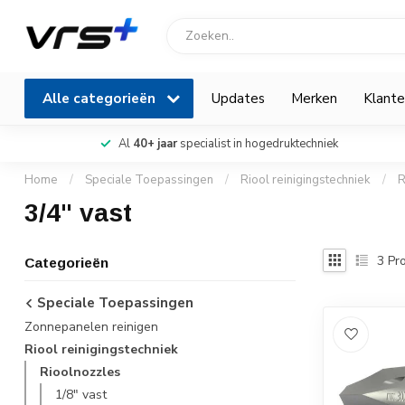
Alle categorieën
Updates
Merken
Klante
Al
40+ jaar
specialist in hogedruktechniek
Home
/
Speciale Toepassingen
/
Riool reinigingstechniek
/
R
3/4" vast
3
Pro
Categorieën
Speciale Toepassingen
Zonnepanelen reinigen
Riool reinigingstechniek
Rioolnozzles
1/8" vast