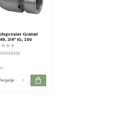
olsproeier Granat
49, 3/4" IG, 100
030516100
--
Vergelijk