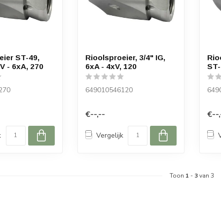
eier ST-49,
Rioolsproeier, 3/4" IG,
Rio
xV - 6xA, 270
6xA - 4xV, 120
ST-
270
649010546120
649
€--,--
€--,
k
Vergelijk
Toon
1
-
3
van 3