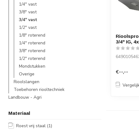
1/4" vast
3/8" vast
3/4" vast
1/2" vast
1/8" roterend
Rioolspro
3/4" IG, 4
1/4" roterend
3/8" roterend
649010546
1/2" roterend
Mondstukken
€--,--
Overige
Rioolslangen
Vergelij
Toebehoren riooltechniek
Landbouw - Agri
Materiaal
Roest vrij staal
(1)