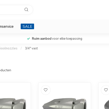
nservice
SALE
Ruim aanbod
voor elke toepassing
ioolnozzles
/
3/4" vast
ducten