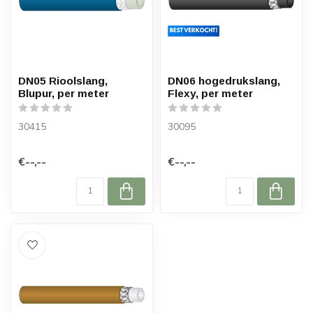
DN05 Rioolslang,
DN06 hogedrukslang,
Blupur, per meter
Flexy, per meter
30415
30095
€--,--
€--,--