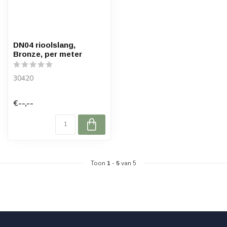
DN04 rioolslang,
Bronze, per meter
30420
€--,--
Toon
1
-
5
van 5