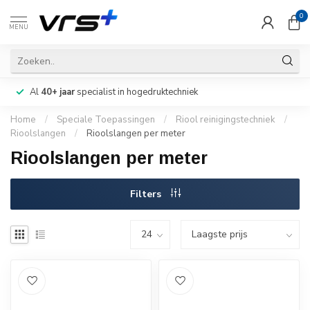
0
MENU
Al
40+ jaar
specialist in hogedruktechniek
Home
/
Speciale Toepassingen
/
Riool reinigingstechniek
/
Rioolslangen
/
Rioolslangen per meter
Rioolslangen per meter
Filters