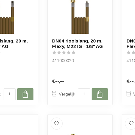
lslang, 20 m,
DN04 rioolslang, 20 m,
DN0
" AG
Flexy, M22 IG - 1/8" AG
Fle
411000020
411
€--,--
€--,
k
Vergelijk