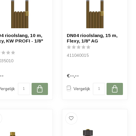
4 rioolslang, 10 m,
DN04 rioolslang, 15 m,
xy, KW PROFI - 1/8"
Flexy, 1/8" AG
411040015
035010
--
€--,--
Vergelijk
Vergelijk