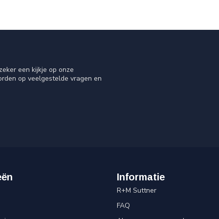
eker een kijkje op onze
oorden op veelgestelde vragen en
eën
Informatie
R+M Suttner
FAQ