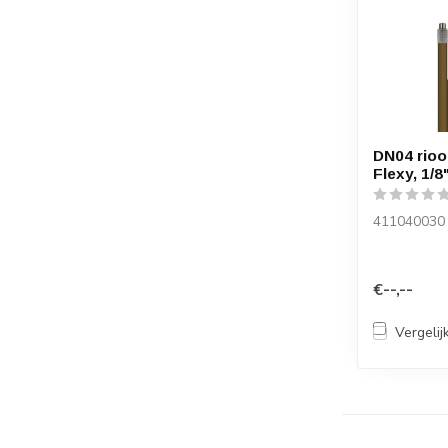
DN04 rioo
Flexy, 1/8
411040030
€--,--
Vergelij