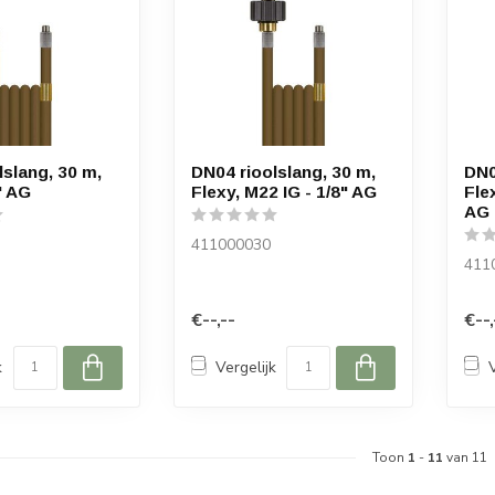
lslang, 30 m,
DN04 rioolslang, 30 m,
DN0
" AG
Flexy, M22 IG - 1/8" AG
Fle
AG
411000030
411
€--,--
€--,
k
Vergelijk
Toon
1
-
11
van 11