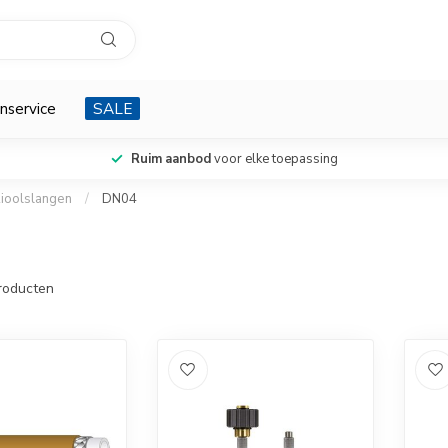
nservice
SALE
Ruim aanbod
voor elke toepassing
ioolslangen
/
DN04
roducten