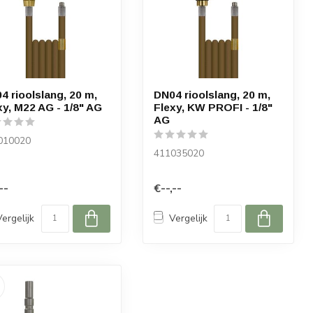
4 rioolslang, 20 m,
DN04 rioolslang, 20 m,
xy, M22 AG - 1/8" AG
Flexy, KW PROFI - 1/8"
AG
010020
411035020
--
€--,--
Vergelijk
Vergelijk