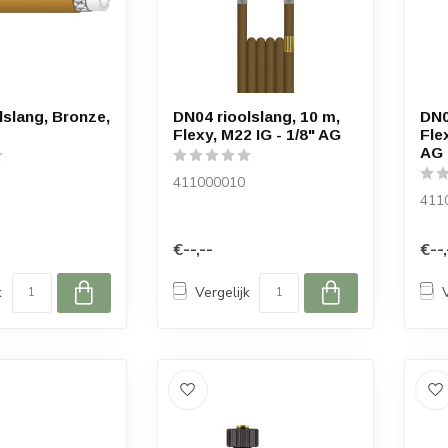
lslang, Bronze,
DN04 rioolslang, 10 m,
DN0
Flexy, M22 IG - 1/8" AG
Fle
AG
411000010
411
€--,--
€--,
k
Vergelijk