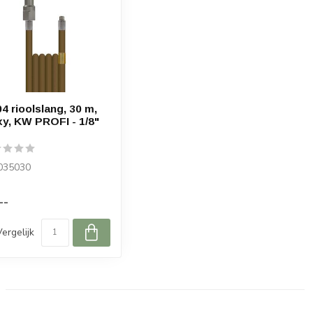
4 rioolslang, 30 m,
xy, KW PROFI - 1/8"
035030
--
Vergelijk