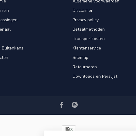
mie
Algemene voorwaarden
rrein
Disclaimer
passingen
Privacy policy
eriaal
Betaalmethoden
Transportkosten
 Buitenkans
Klantenservice
cten
Sitemap
Retourneren
Downloads en Perslijst