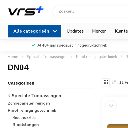
Alle categorieën
Updates
Merken
Klante
Al
40+ jaar
specialist in hogedruktechniek
Home
/
Speciale Toepassingen
/
Riool reinigingstechniek
/
R
DN04
11
P
Categorieën
Speciale Toepassingen
Zonnepanelen reinigen
Riool reinigingstechniek
Rioolnozzles
Rioolslangen