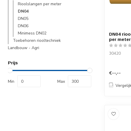
Rioolslangen per meter
DN04
DN05
DN06
Minimess DN02
DN04 rioo
per meter
Toebehoren riooltechniek
Landbouw - Agri
30420
Prijs
€--,--
Min
Max
Vergelij