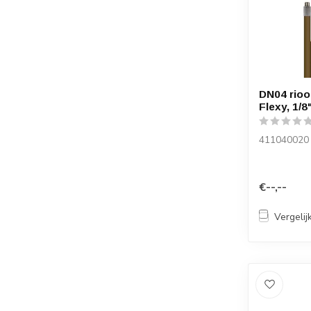
DN04 rioo
Flexy, 1/8
411040020
€--,--
Vergelij