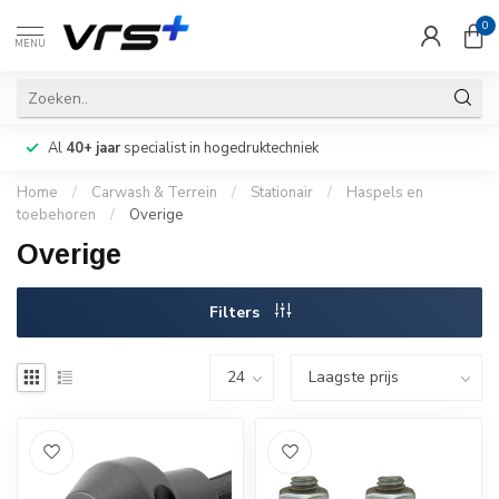
0
MENU
Al
40+ jaar
specialist in hogedruktechniek
Home
/
Carwash & Terrein
/
Stationair
/
Haspels en
toebehoren
/
Overige
Overige
Filters