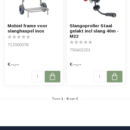
Mobiel frame voor
Slangoproller Staal
slanghaspel inox
gelakt incl slang 40m -
M22
712000078
750402201
€--,--
€--,--
Toon
1
-
6
van 6