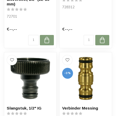
mm)
728312
72701
€--,--
€--,--
-0%
Slangstuk, 1/2" IG
Verbinder Messing