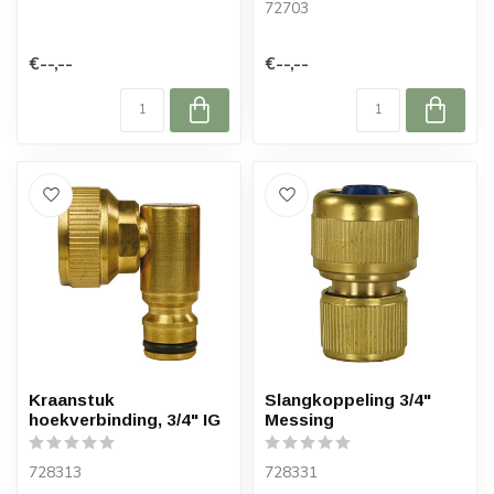
72703
€--,--
€--,--
Kraanstuk
Slangkoppeling 3/4"
hoekverbinding, 3/4" IG
Messing
728313
728331