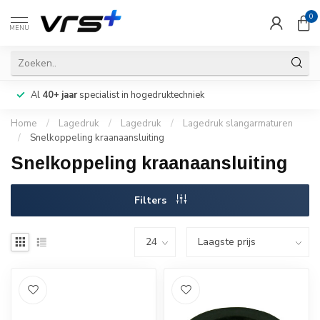
0
MENU
Al
40+ jaar
specialist in hogedruktechniek
Home
/
Lagedruk
/
Lagedruk
/
Lagedruk slangarmaturen
/
Snelkoppeling kraanaansluiting
Snelkoppeling kraanaansluiting
Filters