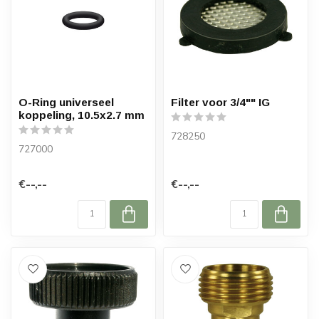
O-Ring universeel
Filter voor 3/4"" IG
koppeling, 10.5x2.7 mm
728250
727000
€--,--
€--,--