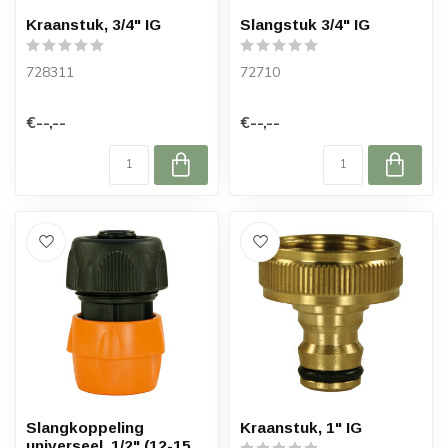
Kraanstuk, 3/4" IG
Slangstuk 3/4" IG
728311
72710
€--,--
€--,--
Slangkoppeling
Kraanstuk, 1" IG
universeel, 1/2" (12-15