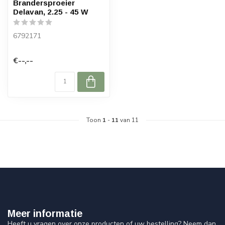
Brandersproeier
Delavan, 2.25 - 45 W
6792171
€--,--
Toon
1
-
11
van 11
Meer informatie
Heeft u vragen over onze producten of uw bestelling? Neem dan