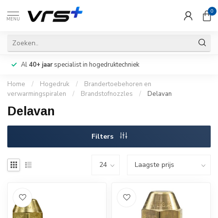
0
MENU
Al
40+ jaar
specialist in hogedruktechniek
Home
/
Hogedruk
/
Brandertoebehoren en
verwarmingspiralen
/
Brandstofnozzles
/
Delavan
Delavan
Filters