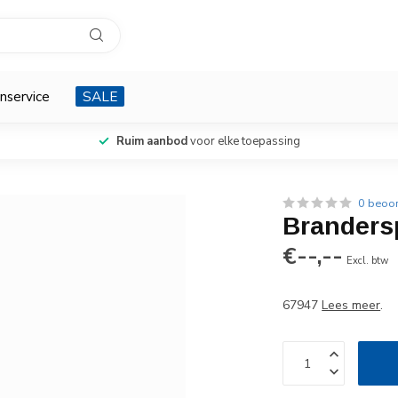
nservice
SALE
Ruim aanbod
voor elke toepassing
0 beoo
Brandersp
€--,--
Excl. btw
67947
Lees meer
.