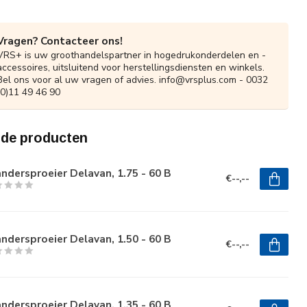
Vragen? Contacteer ons!
VRS+ is uw groothandelspartner in hogedrukonderdelen en -
accessoires, uitsluitend voor herstellingsdiensten en winkels.
Bel ons voor al uw vragen of advies.
info@vrsplus.com
- 0032
(0)11 49 46 90
rde producten
ndersproeier Delavan, 1.75 - 60 B
€--,--
ndersproeier Delavan, 1.50 - 60 B
€--,--
ndersproeier Delavan, 1.35 - 60 B