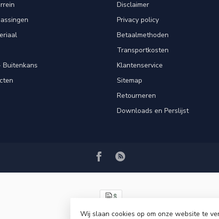
rrein
Disclaimer
passingen
Privacy policy
eriaal
Betaalmethoden
Transportkosten
 Buitenkans
Klantenservice
cten
Sitemap
Retourneren
Downloads en Perslijst
Wij slaan cookies op om onze website te ve
© Copyright 2026 VRSPLUS