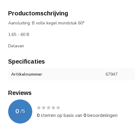
Productomschrijving
Aansluiting: B volle kegel mondstuk 60°
1.65 - 60 B
Delavan
Specificaties
Artikelnummer
67947
Reviews
0
/
5
0
sterren op basis van
0
beoordelingen