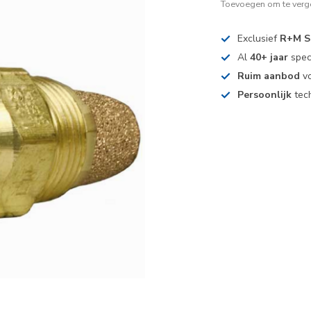
Toevoegen om te verge
Exclusief
R+M S
Al
40+ jaar
spec
Ruim aanbod
vo
Persoonlijk
tech