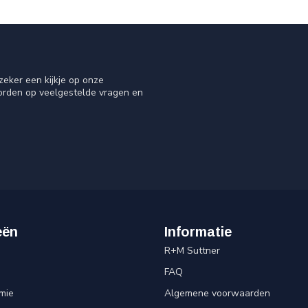
eker een kijkje op onze
oorden op veelgestelde vragen en
eën
Informatie
R+M Suttner
FAQ
mie
Algemene voorwaarden