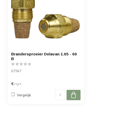
Brandersproeier Delavan 1.65 - 60
B
67947
€--,--
Vergelijk