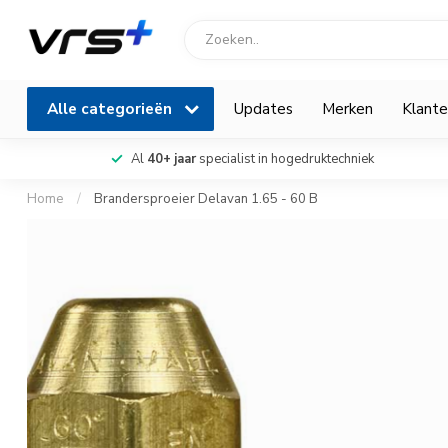
Alle categorieën
Updates
Merken
Klante
Al
40+ jaar
specialist in hogedruktechniek
Home
/
Brandersproeier Delavan 1.65 - 60 B