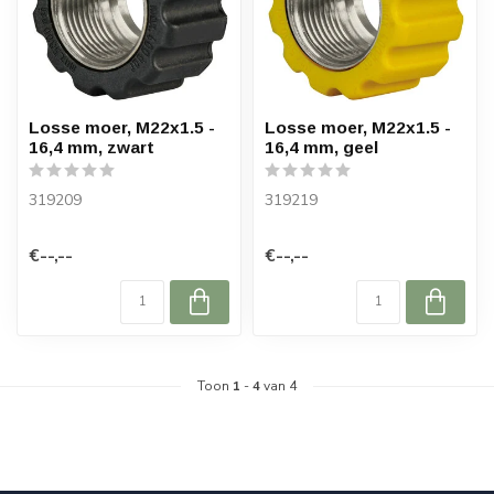
Losse moer, M22x1.5 -
Losse moer, M22x1.5 -
16,4 mm, zwart
16,4 mm, geel
319209
319219
€--,--
€--,--
Toon
1
-
4
van 4