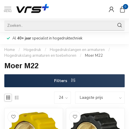
0
MENU
Al
40+ jaar
specialist in hogedruktechniek
Home
/
Hogedruk
/
Hogedrukslangen en armaturen
/
Hogedrukslang armaturen en toebehoren
/
Moer M22
Moer M22
Filters