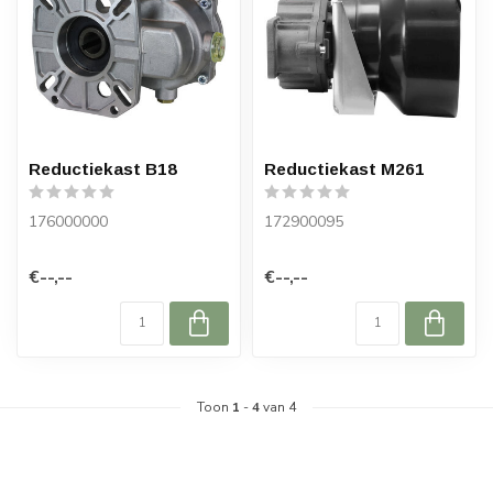
Reductiekast B18
Reductiekast M261
176000000
172900095
€--,--
€--,--
Toon
1
-
4
van 4