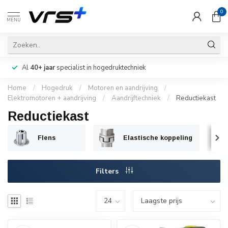
0
MENU
Al
40+ jaar
specialist in hogedruktechniek
Home
/
Hogedruk
/
Motoren en aandrijving
/
Elektromotoren + aandrijving
/
Aandrijftechniek
/
Reductiekast
Reductiekast
Flens
Elastische koppeling
Filters