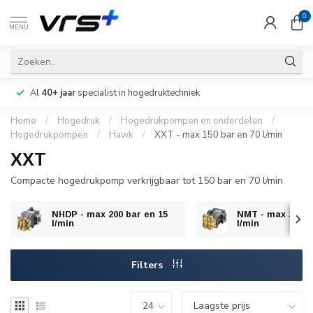
0
MENU
Al
40+ jaar
specialist in hogedruktechniek
Home
/
Hogedruk
/
Hogedrukpompen en onderdelen
/
Hogedrukpompen
/
Hawk
/
XXT - max 150 bar en 70 l/min
XXT
Compacte hogedrukpomp verkrijgbaar tot 150 bar en 70 l/min
NHDP - max 200 bar en 15
NMT - max 200 b
l/min
l/min
Filters