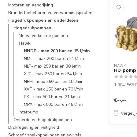
Motoren en aandrijving
Brandertoebehoren en verwarmingspiralen
Hogedrukpompen en onderdelen
Hogedrukpompen
Meest verkochte pompen
Hawk
NHDP - max 200 bar en 15 l/min
NMT - max 200 bar en 21 l/min
NLT- max 250 bar en 30 l/min
HAWK
HD-pomp
XLT - max 250 bar en 54 l/min
NPM - max 250 bar en 18 l/min
1.904-565.
XXT - max 150 bar en 70 l/min
PX - max 500 bar en 21 l/min
€--,--
MPX - max 500 bar en 45 l/min
Interpump
Vergelij
Onderdelen hogedrukpompen
Drukregeling en veiligheid
Schroef / snelkoppelingen en swivels