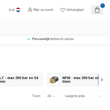
0
Mijn account
Verlanglijst
EUR
Persoonlijk
technisch advies
LT - max 250 bar en 54
NPM - max 250 bar en 18
/min
l/min
Toon: