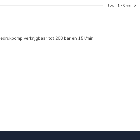
Toon
1
-
6
van 6
drukpomp verkrijgbaar tot 200 bar en 15 l/min