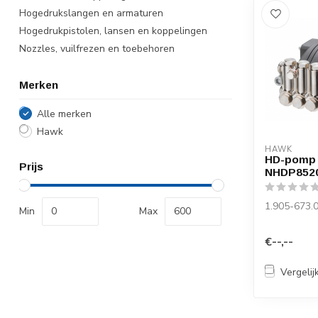
Hogedrukslangen en armaturen
Hogedrukpistolen, lansen en koppelingen
Nozzles, vuilfrezen en toebehoren
Merken
Alle merken
Hawk
HAWK
HD-pomp
Prijs
NHDP852
1.905-673.
Min
Max
€--,--
Vergelij