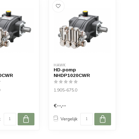
HAWK
HD-pomp
0CWR
NHDP1020CWR
0
1.905-675.0
€--,--
k
Vergelijk