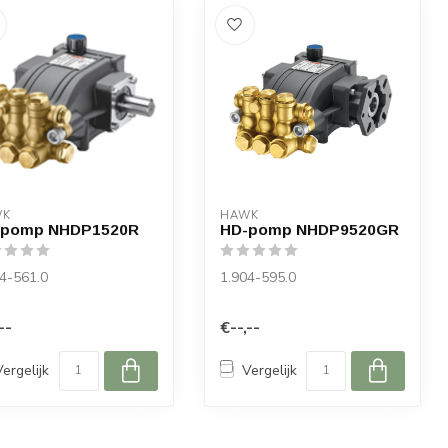
WK
HAWK
-pomp NHDP1520R
HD-pomp NHDP9520GR
4-561.0
1.904-595.0
--
€--,--
Vergelijk
Vergelijk