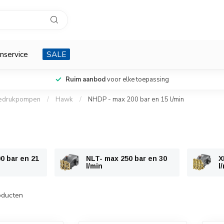
nservice
SALE
Ruim aanbod
voor elke toepassing
edrukpompen
/
Hawk
/
NHDP - max 200 bar en 15 l/min
0 bar en 21
NLT- max 250 bar en 30
X
l/min
l
ducten