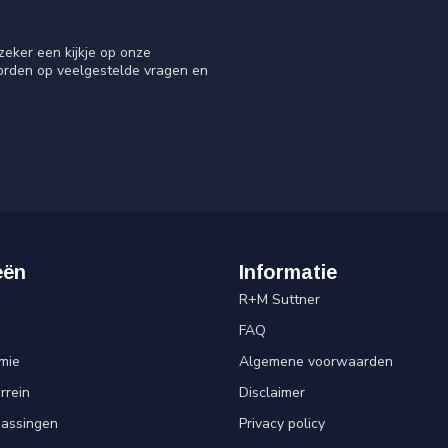
eker een kijkje op onze
oorden op veelgestelde vragen en
eën
Informatie
R+M Suttner
FAQ
mie
Algemene voorwaarden
rrein
Disclaimer
passingen
Privacy policy