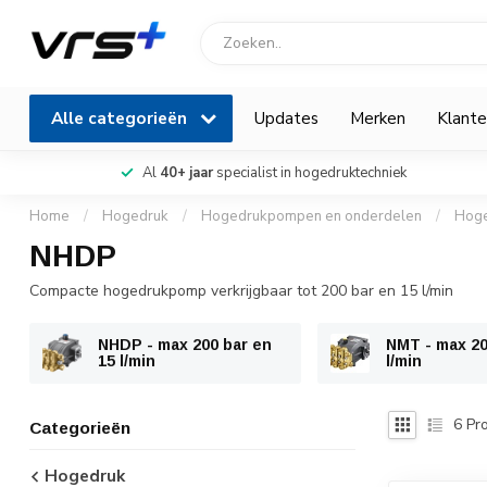
Alle categorieën
Updates
Merken
Klante
Al
40+ jaar
specialist in hogedruktechniek
Home
/
Hogedruk
/
Hogedrukpompen en onderdelen
/
Hog
NHDP
Compacte hogedrukpomp verkrijgbaar tot 200 bar en 15 l/min
NHDP - max 200 bar en
NMT - max 20
15 l/min
l/min
6
Pro
Categorieën
Hogedruk