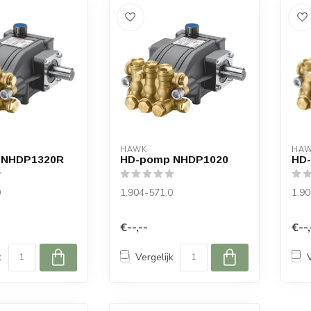
HAWK
HA
 NHDP1320R
HD-pomp NHDP1020
HD
0
1.904-571.0
1.90
€--,--
€--,
k
Vergelijk