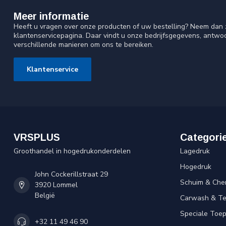
Meer informatie
Heeft u vragen over onze producten of uw bestelling? Neem dan z
klantenservicepagina. Daar vindt u onze bedrijfsgegevens, antw
verschillende manieren om ons te bereiken.
Klantenservice
VRSPLUS
Categori
Groothandel in hogedrukonderdelen
Lagedruk
Hogedruk
John Cockerillstraat 29
Schuim & Che
3920 Lommel
België
Carwash & Te
Speciale Toe
+32 11 49 46 90