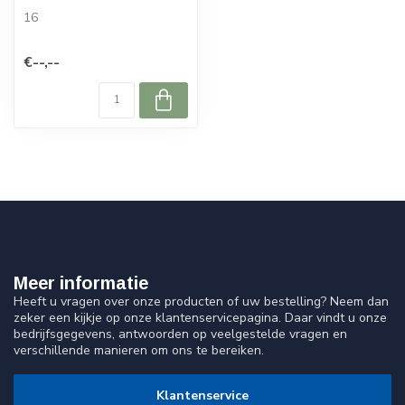
16
€--,--
Meer informatie
Heeft u vragen over onze producten of uw bestelling? Neem dan
zeker een kijkje op onze klantenservicepagina. Daar vindt u onze
bedrijfsgegevens, antwoorden op veelgestelde vragen en
verschillende manieren om ons te bereiken.
Klantenservice