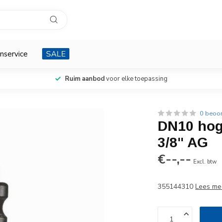
nservice
SALE
Ruim aanbod
voor elke toepassing
0 beoo
DN10 hog
3/8" AG
€--,--
Excl. btw
355144310
Lees me