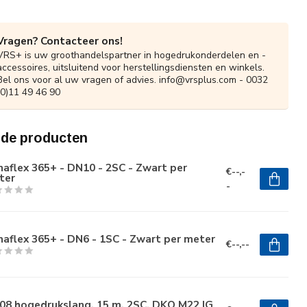
Vragen? Contacteer ons!
VRS+ is uw groothandelspartner in hogedrukonderdelen en -
accessoires, uitsluitend voor herstellingsdiensten en winkels.
Bel ons voor al uw vragen of advies.
info@vrsplus.com
- 0032
(0)11 49 46 90
rde producten
aflex 365+ - DN10 - 2SC - Zwart per
€--,-
ter
-
aflex 365+ - DN6 - 1SC - Zwart per meter
€--,--
08 hogedrukslang, 15 m, 2SC, DKO M22 IG