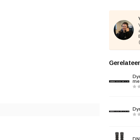
Gerelatee
Dyn
me
Dyn
DN