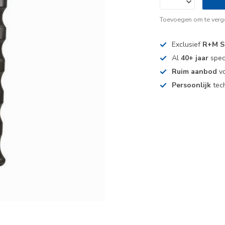
Toevoegen om te verge
Exclusief
R+M S
Al
40+ jaar
spec
Ruim aanbod
vo
Persoonlijk
tech