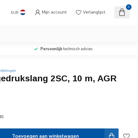
0
Mijn account
Verlanglijst
EUR
Persoonlijk
technisch advies
rdelingen
edrukslang 2SC, 10 m, AGR
er
.
Toevoegen aan winkelwagen