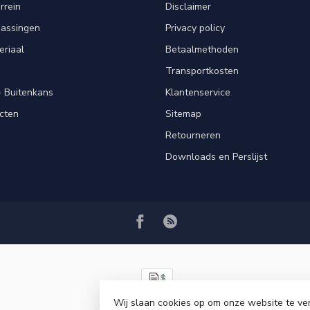
rrein
Disclaimer
passingen
Privacy policy
eriaal
Betaalmethoden
Transportkosten
 Buitenkans
Klantenservice
cten
Sitemap
Retourneren
Downloads en Perslijst
Wij slaan cookies op om onze website te ve
© Copyright 2026 VRSPLUS