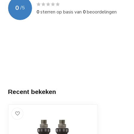
0
/
5
0
sterren op basis van
0
beoordelingen
Recent bekeken