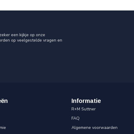
eker een kijkje op onze
oorden op veelgestelde vragen en
eën
Informatie
R+M Suttner
FAQ
mie
Algemene voorwaarden