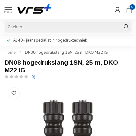
0
MENU
Al
40+ jaar
specialist in hogedruktechniek
Home
/
DN08 hogedrukslang 1SN, 25 m, DKO M22 IG
DN08 hogedrukslang 1SN, 25 m, DKO
M22 IG
(0)