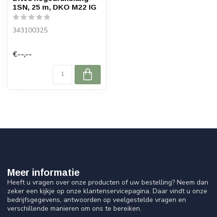
1SN, 25 m, DKO M22 IG
343100325
€--,--
Meer informatie
Heeft u vragen over onze producten of uw bestelling? Neem dan
zeker een kijkje op onze klantenservicepagina. Daar vindt u onze
bedrijfsgegevens, antwoorden op veelgestelde vragen en
verschillende manieren om ons te bereiken.