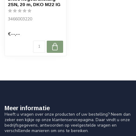
2SN, 20 m, DKO M22 IG
3466003220
€--,--
Meer informatie
Heeft u vragen over onze producten of uw bestelling? Neem dan
zeker een kijkje op onze klantenservicepagina. Daar vindt u onze
bedrijfsgegevens, antwoorden op veelgestelde vragen en
verschillende manieren om ons te bereiken.