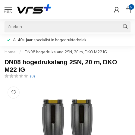
0
MENU
Al
40+ jaar
specialist in hogedruktechniek
Home
/
DN08 hogedrukslang 2SN, 20 m, DKO M22 IG
DN08 hogedrukslang 2SN, 20 m, DKO
M22 IG
(0)