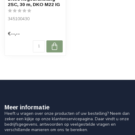
2SC, 30 m, DKO M22 IG
345100430
€--,--
Meer informatie
Heeft u vragen over onze producten of uw bestelling? Neem dan
zeker een kijkje op onze klantenservicepagina. Daar vindt u onze
bedrijfsgegevens, antwoorden op veelgestelde vragen en
verschillende manieren om ons te bereiken.