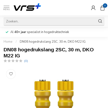
0
MENU
Al
40+ jaar
specialist in hogedruktechniek
Home
/
DN08 hogedrukslang 2SC, 30 m, DKO M22 IG
DN08 hogedrukslang 2SC, 30 m, DKO
M22 IG
(0)