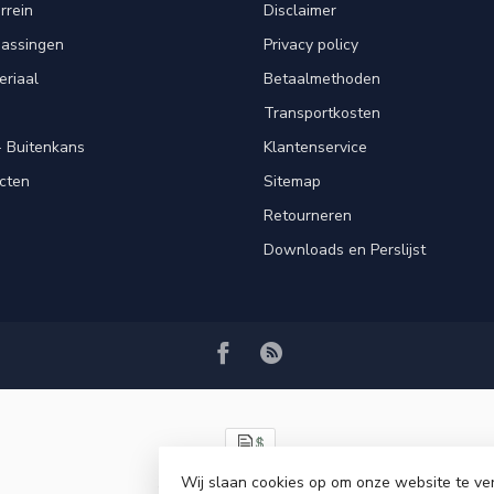
rrein
Disclaimer
passingen
Privacy policy
eriaal
Betaalmethoden
Transportkosten
 Buitenkans
Klantenservice
cten
Sitemap
Retourneren
Downloads en Perslijst
Wij slaan cookies op om onze website te ve
© Copyright 2026 VRSPLUS