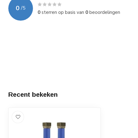
0
/
5
0
sterren op basis van
0
beoordelingen
Recent bekeken