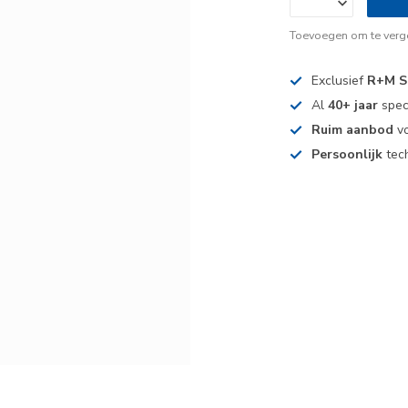
Toevoegen om te verge
Exclusief
R+M S
Al
40+ jaar
spec
Ruim aanbod
vo
Persoonlijk
tech