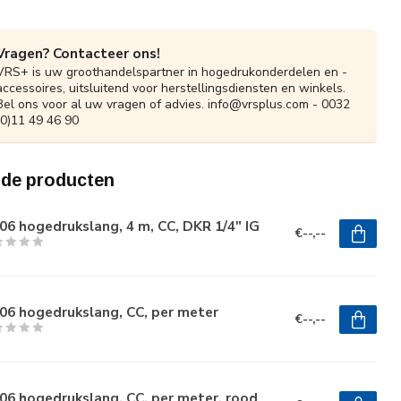
Vragen? Contacteer ons!
VRS+ is uw groothandelspartner in hogedrukonderdelen en -
accessoires, uitsluitend voor herstellingsdiensten en winkels.
Bel ons voor al uw vragen of advies.
info@vrsplus.com
- 0032
(0)11 49 46 90
rde producten
6 hogedrukslang, 4 m, CC, DKR 1/4" IG
€--,--
06 hogedrukslang, CC, per meter
€--,--
6 hogedrukslang, CC, per meter, rood