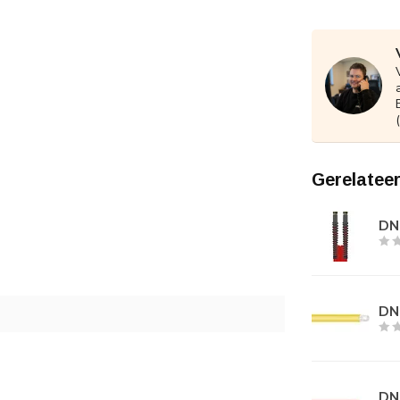
Gerelatee
DN0
DN
DN0