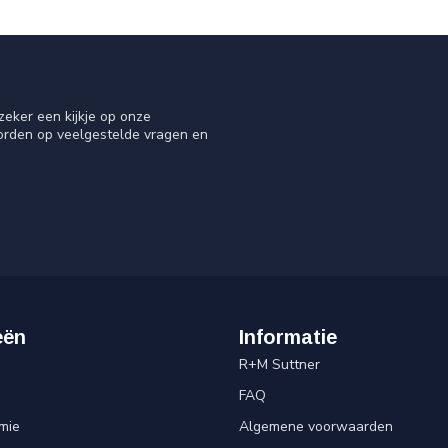
eker een kijkje op onze
oorden op veelgestelde vragen en
eën
Informatie
R+M Suttner
FAQ
mie
Algemene voorwaarden