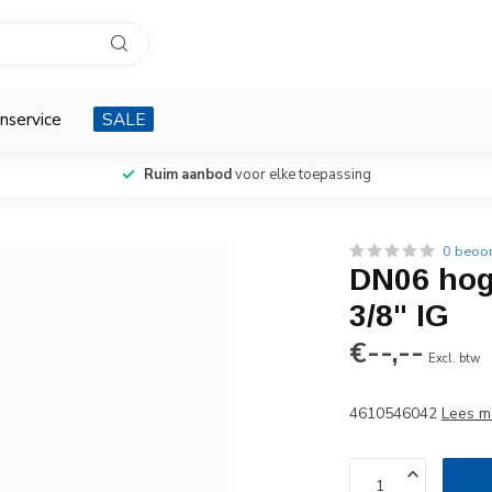
nservice
SALE
Ruim aanbod
voor elke toepassing
0 beoo
DN06 hog
3/8" IG
€--,--
Excl. btw
4610546042
Lees m