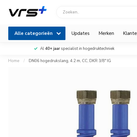
Alle categorieën
Updates
Merken
Klante
Al
40+ jaar
specialist in hogedruktechniek
Home
/
DN06 hogedrukslang, 4.2 m, CC, DKR 3/8" IG