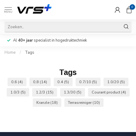
0
MENU
Al
40+ jaar
specialist in hogedruktechniek
Home
/
Tags
Tags
0,6
(4)
0,8
(14)
0.4
(5)
0.7/10
(5)
1.0/20
(5)
1.0/3
(5)
1.2/3
(15)
1.3/30
(5)
Courant product
(4)
Kranzle
(18)
Terrasreiniger
(10)