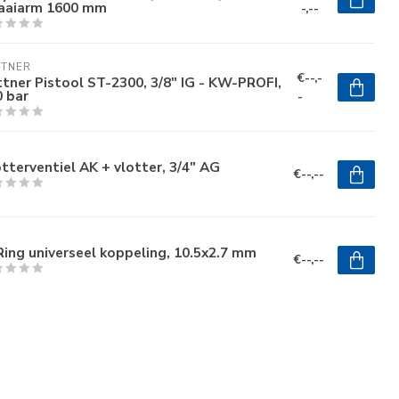
aaiarm 1600 mm
-,--
TTNER
€--,-
tner Pistool ST-2300, 3/8" IG - KW-PROFI,
 bar
-
tterventiel AK + vlotter, 3/4" AG
€--,--
ing universeel koppeling, 10.5x2.7 mm
€--,--