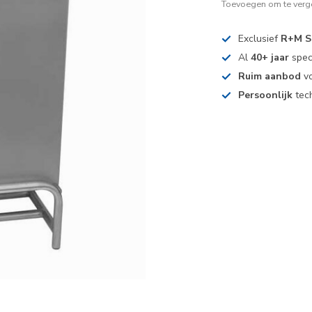
Toevoegen om te verge
Exclusief
R+M S
Al
40+ jaar
spec
Ruim aanbod
vo
Persoonlijk
tech