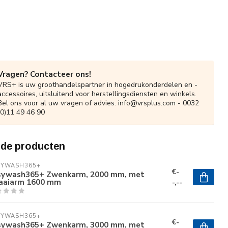
Vragen? Contacteer ons!
VRS+ is uw groothandelspartner in hogedrukonderdelen en -
accessoires, uitsluitend voor herstellingsdiensten en winkels.
Bel ons voor al uw vragen of advies.
info@vrsplus.com
- 0032
(0)11 49 46 90
rde producten
SYWASH365+
€-
sywash365+ Zwenkarm, 2000 mm, met
aaiarm 1600 mm
-,--
SYWASH365+
€-
sywash365+ Zwenkarm, 3000 mm, met