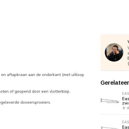
) en aftapkraan aan de onderkant (met uitloop
Gerelatee
oten of geopend door een vlotterklep.
EA
Ea
egeleverde doseersproeiers.
zw
EA
Ea