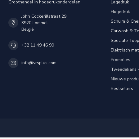
Groothandel in hogedrukonderdelen
Lagedruk
Hogedruk
John Cockerillstraat 29
Schuim & Che
3920 Lommel
België
Carwash & Te
Speciale Toe
+32 11 49 46 90
Elektrisch mat
Promoties
info@vrsplus.com
Tweedekans -
Nieuwe produ
Bestsellers