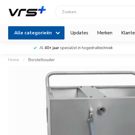
Alle categorieën
Updates
Merken
Klante
Al
40+ jaar
specialist in hogedruktechniek
Home
/
Borstelhouder