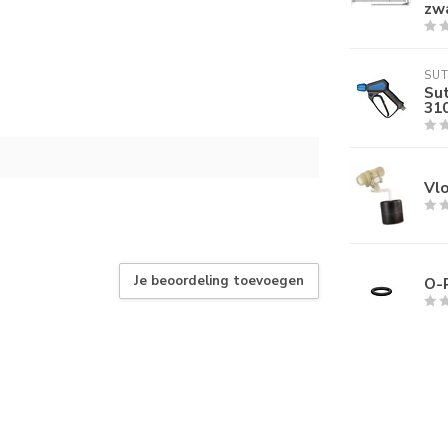
zw
SU
Sut
310
Vlo
Je beoordeling toevoegen
O-R