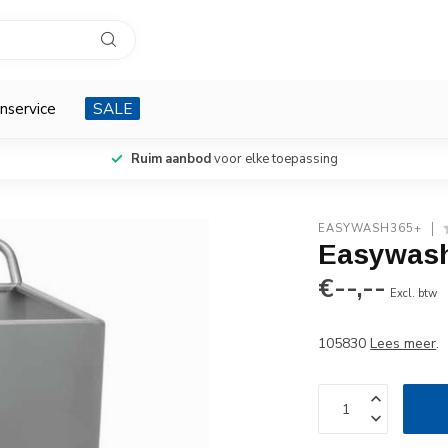
nservice
SALE
Ruim aanbod
voor elke toepassing
EASYWASH365+
Easywash
€--,--
Excl. btw
105830
Lees meer
.