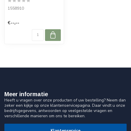
1558910
€--,--
Meer informatie
Heeft u vragen over onze producten of uw bestelling? Neem dan
zeker een kijkje op onze klantenservicepagina. Daar vindt u onze
bedrijfsgegevens, antwoorden op veelgestelde vragen en
verschillende manieren om ons te bereiken.
Klantenservice