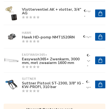
Vlotterventiel AK + vlotter, 3/4"
€--,-
AG
-
HAWK
€--,--
Hawk HD-pomp NMT1520RN
€-
EASYWASH365+
Easywash365+ Zwenkarm, 3000
-,-
mm, met zwaaiarm 1600 mm
-
SUTTNER
€-
Suttner Pistool ST-2300, 3/8" IG -
KW-PROFI, 310 bar
-,--