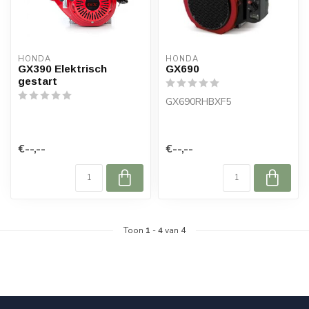
HONDA
HONDA
GX390 Elektrisch
GX690
gestart
GX690RHBXF5
€--,--
€--,--
Toon
1
-
4
van 4