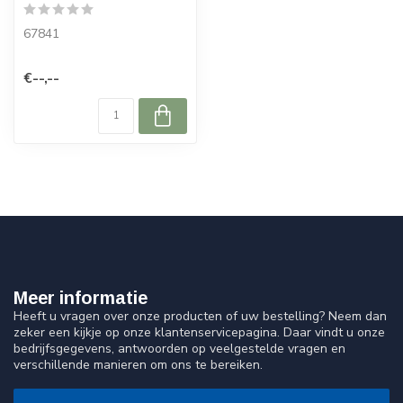
67841
€--,--
Meer informatie
Heeft u vragen over onze producten of uw bestelling? Neem dan
zeker een kijkje op onze klantenservicepagina. Daar vindt u onze
bedrijfsgegevens, antwoorden op veelgestelde vragen en
verschillende manieren om ons te bereiken.