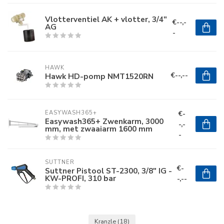
Vlotterventiel AK + vlotter, 3/4"
€--,-
AG
-
HAWK
€--,--
Hawk HD-pomp NMT1520RN
€-
EASYWASH365+
Easywash365+ Zwenkarm, 3000
-,-
mm, met zwaaiarm 1600 mm
-
SUTTNER
€-
Suttner Pistool ST-2300, 3/8" IG -
KW-PROFI, 310 bar
-,--
Kranzle
(18)