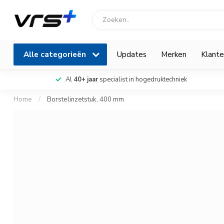
Alle categorieën
Updates
Merken
Klante
Al
40+ jaar
specialist in hogedruktechniek
Home
/
Borstelinzetstuk, 400 mm