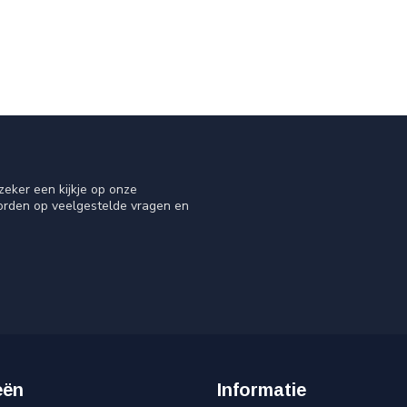
eker een kijkje op onze
oorden op veelgestelde vragen en
eën
Informatie