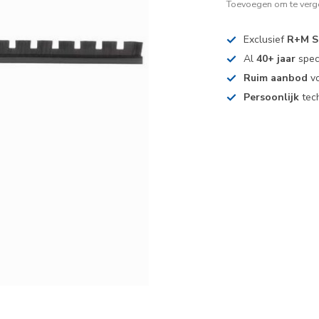
Toevoegen om te verge
Exclusief
R+M S
Al
40+ jaar
spec
Ruim aanbod
vo
Persoonlijk
tech