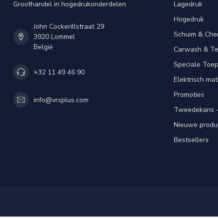
Groothandel in hogedrukonderdelen
Lagedruk
Hogedruk
John Cockerillstraat 29
Schuim & Che
3920 Lommel
België
Carwash & Te
Speciale Toe
+32 11 49 46 90
Elektrisch mat
Promoties
info@vrsplus.com
Tweedekans -
Nieuwe produ
Bestsellers