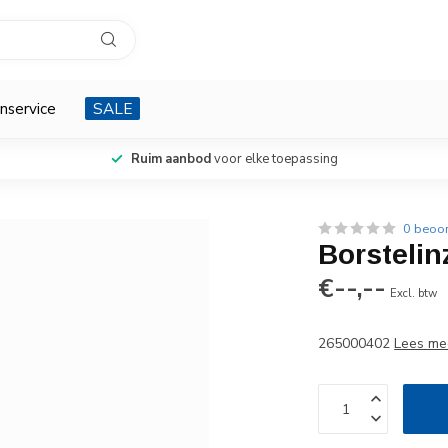
nservice
SALE
Ruim aanbod
voor elke toepassing
0 beoo
Borsteli
€--,--
Excl. btw
265000402
Lees me